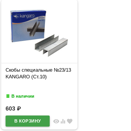
Скобы специальные №23/13
KANGARO (Ст.10)
В наличии
603
₽
visibility
equalizer
favorite