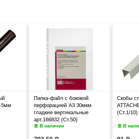
ый
Папка-файл с боковой
Скобы с
-5мм
перфорацией А3 30мкм
ATTACHE 
гладкие вертикальные
(Ст.1/10)
арт.166832 (Ст.50)
В наличии
В нал