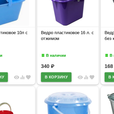
тиковое 10л с
Ведро пластиковое 16 л. с
Ведр
отжимом
без 
и
В наличии
В
340
₽
16
visibility
equalizer
favorite
visibility
equalizer
favorite