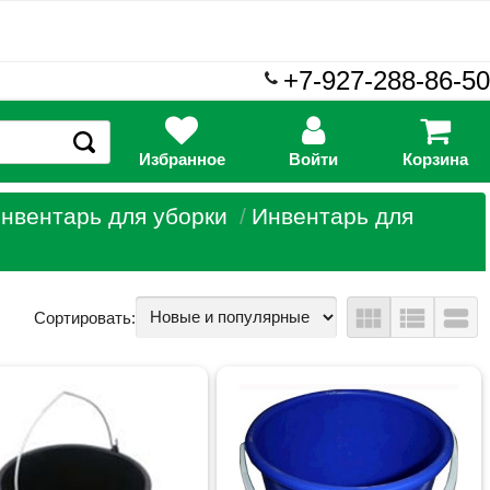
+7-927-288-86-50
Избранное
Войти
Корзина
нвентарь для уборки
Инвентарь для
view_module
view_list
view_stream
Сортировать: