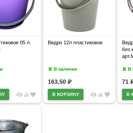
тиковое 05 л.
Ведро 12л пластиковое
Ведр
и
без 
арт.
и
В наличии
В
163,50
₽
71
visibility
equalizer
favorite
visibility
equalizer
favorite