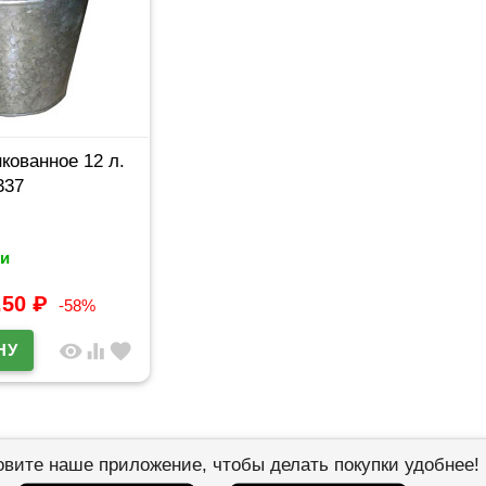
кованное 12 л.
337
и
,50
₽
-58%
visibility
equalizer
favorite
овите наше приложение, чтобы делать покупки удобнее!