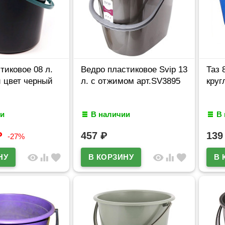
тиковое 08 л.
Ведро пластиковое Svip 13
Таз 
 цвет черный
л. с отжимом арт.SV3895
круг
и
В наличии
В
₽
457
₽
13
-27%
visibility
equalizer
favorite
visibility
equalizer
favorite