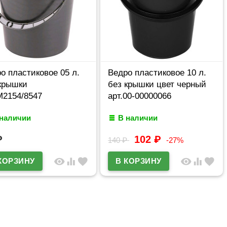
о пластиковое 05 л.
Ведро пластиковое 10 л.
крышки
без крышки цвет черный
М2154/8547
арт.00-00000066
 наличии
В наличии
₽
102
₽
140
₽
-27%
visibility
equalizer
favorite
visibility
equalizer
favorite