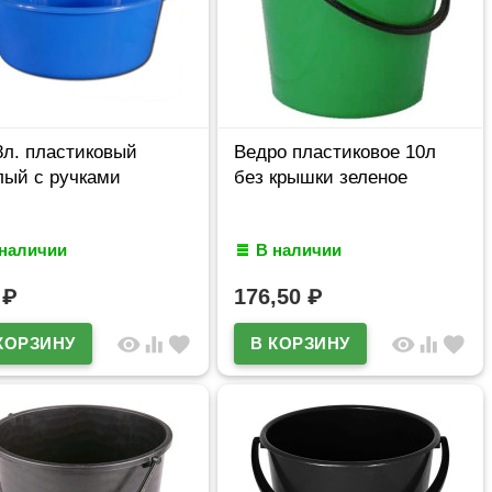
8л. пластиковый
Ведро пластиковое 10л
лый с ручками
без крышки зеленое
 наличии
В наличии
9
₽
176,50
₽
visibility
equalizer
favorite
visibility
equalizer
favorite