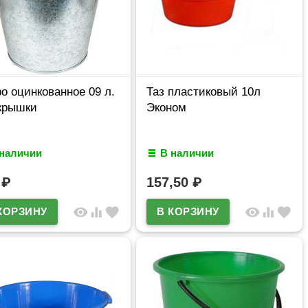
о оцинкованное 09 л.
Таз пластиковый 10л
крышки
Эконом
 наличии
В наличии
6
₽
157,50
₽
visibility
equalizer
favorite
visibility
equalizer
favorite