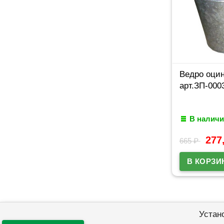
Ведро оцин
арт.ЗП-000
В наличи
277
665
₽
Устан