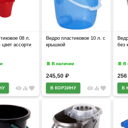
тиковое 08 л.
Ведро пластиковое 10 л. с
Ведр
 цвет ассорти
крышкой
без 
и
В наличии
В
245,50
₽
25
visibility
equalizer
favorite
visibility
equalizer
favorite