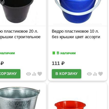
о пластиковое 20 л.
Ведро пластиковое 10 л.
крышки строительное
без крышки цвет ассорти
 наличии
В наличии
8
₽
111
₽
visibility
equalizer
favorite
visibility
equalizer
favorite