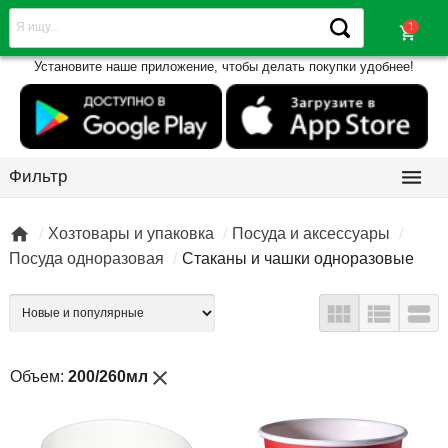
shopping_cart
Установите наше приложение, чтобы делать покупки удобнее!

Фильтр

Хозтовары и упаковка
Посуда и аксессуары
Посуда одноразовая
Стаканы и чашки одноразовые



close
Объем:
200/260мл