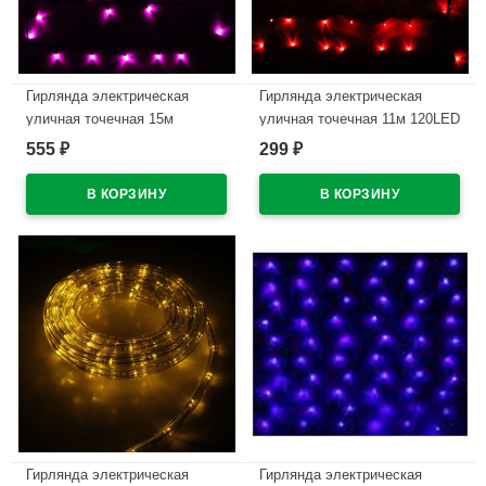
Гирлянда электрическая
Гирлянда электрическая
уличная точечная 15м
уличная точечная 11м 120LED
180LED цвет розовый (темный
цвет красный (черный.провод)
555
299
₽
₽
провод) 8режимов арт. 183-
8режимов арт.183-162
282
В наличии
В наличии
Гирлянда электрическая
Гирлянда электрическая