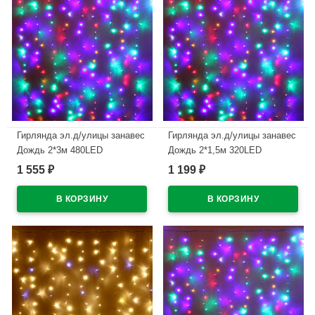
Гирлянда эл.д/улицы занавес
Гирлянда эл.д/улицы занавес
Дождь 2*3м 480LED
Дождь 2*1,5м 320LED
(св.провод) цв.мульти мерц.
(св.провод) цв.мульти мерц.
1 555
1 199
₽
₽
арт.183-143
арт.183-083
В наличии
В наличии