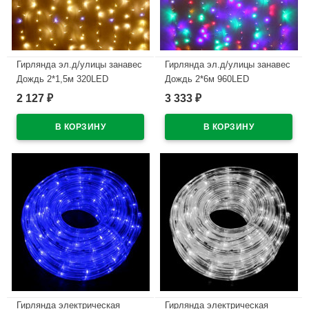
Гирлянда эл.д/улицы занавес
Гирлянда эл.д/улицы занавес
Дождь 2*1,5м 320LED
Дождь 2*6м 960LED
(св.провод) цв.т.белый мерц.
(св.провод) цв.мульти мерц.
2 127
3 333
₽
₽
арт.183-173
арт.183-042
В наличии
В наличии
Гирлянда электрическая
Гирлянда электрическая