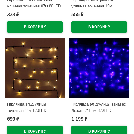
уличная точечная 07м 80LED
уличная точечная 15м
цвет зеленый (темный
180LED цвет красный (темный
333
555
₽
₽
провод) 8режимов артемный
провод) 8режимов арт. 183-
183-292
670
В наличии
В наличии
Гирлянда эл.д/улицы
Гирлянда эл.д/улицы занавес
точечная 11м 120LED
Дождь 2*1,5м 320LED
(тем.провод) цв.т.белый мерц.
(св.провод) цв.синий мерц.
699
1 199
₽
₽
арт.183-739
арт.183-805