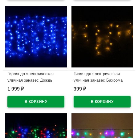
В наличии
В наличии
Гирлянда электрическая
Гирлянда электрическая
уличная занавес Дождь
уличная занавес Бахрома
3*2,5м 480LED цвет синий
3*0,4/0,6м 100LED цвет
1 999
399
₽
₽
(светлый провод) 8режимов
желтый (светлый провод)
арт.196-506
арт.196-132
В наличии
В наличии