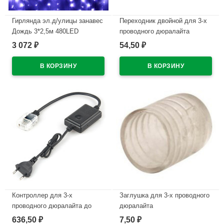
Гирлянда эл.д/улицы занавес
Переходник двойной для 3-х
Дождь 3*2,5м 480LED
проводного дюралайта
(св.провод) цв.белый 8реж.
3 072
54,50
₽
₽
В наличии
арт.183-077
В наличии
Контроллер для 3-х
Заглушка для 3-х проводного
проводного дюралайта до
дюралайта
50м
636,50
7,50
₽
₽