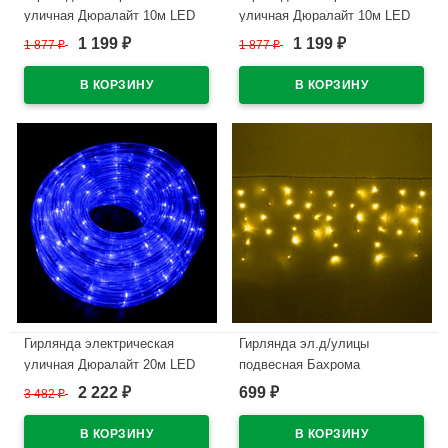
уличная Дюралайт 10м LED
уличная Дюралайт 10м LED
цвет синий арт.L-DL-10/11-B
цвет белый арт.L-DL-10/11-W
1 199
1 199
1 877
₽
1 877
₽
₽
₽
В наличии
В наличии
Гирлянда электрическая
Гирлянда эл.д/улицы
уличная Дюралайт 20м LED
подвесная Бахрома
цвет синий арт.L-DL-20/11-B
3*0,4/0,6м 100LED (св.провод)
2 222
699
3 482
₽
₽
₽
цв.желтый мерц. арт.183-0150
В наличии
В наличии