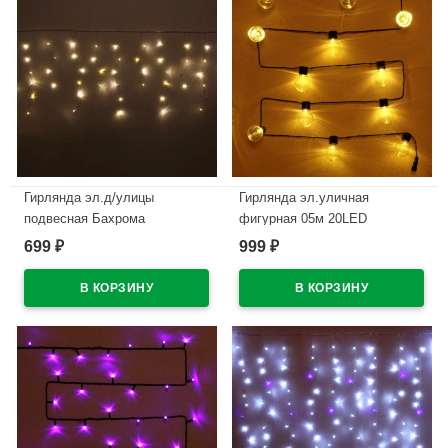
Гирлянда эл.д/улицы
Гирлянда эл.уличная
подвесная Бахрома
фигурная 05м 20LED
3*0,4/0,6м 100LED (св.провод)
(тем.провод) цв.т.белый
699
999
₽
₽
цв.т.белый мерц. арт.183-218
арт.183-230
В наличии
В наличии