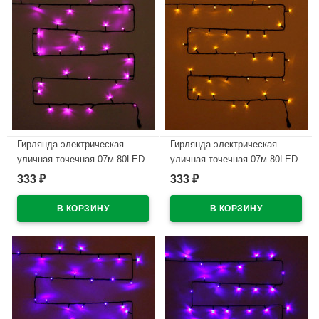
Гирлянда электрическая
Гирлянда электрическая
уличная точечная 07м 80LED
уличная точечная 07м 80LED
цвет розовый (темный провод)
цвет желтый (темный провод)
333
333
₽
₽
8режимов артемный 183-156
8режимов артемный 183-319
В наличии
В наличии