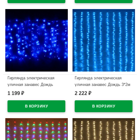
В наличии
В наличии
Гирлянда электрическая
Гирлянда электрическая
уличная занавес Дождь
уличная занавес Дождь 3*2м
1,5*2,5м 360LED цвет синий
480LED "Водопад" цвет синий
1 199
2 222
₽
₽
(светлый провод) арт.200-018
(светлый провод) 6режимов
арт.725-579
В наличии
В наличии