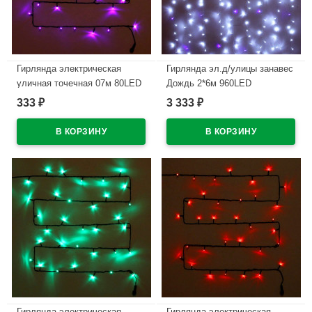
Гирлянда электрическая
Гирлянда эл.д/улицы занавес
уличная точечная 07м 80LED
Дождь 2*6м 960LED
цвет фиолетовый (темный
(св.провод) цв.белый/синий
333
3 333
₽
₽
провод) 8режимов артемный
мерц. арт.183-245
183-235
В наличии
В наличии
Гирлянда электрическая
Гирлянда электрическая