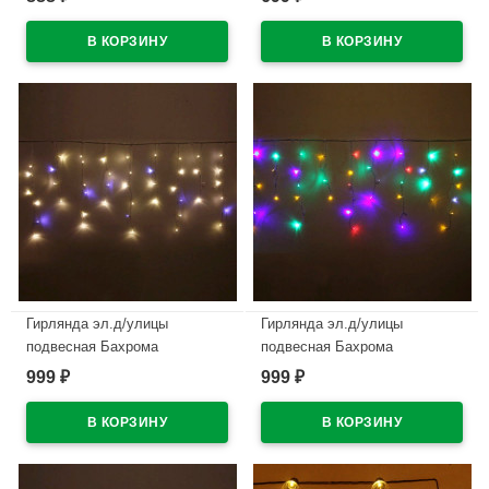
(т.провод) арт.183-104
цв.синий мерц. арт.183-164
В наличии
В наличии
Гирлянда эл.д/улицы
Гирлянда эл.д/улицы
подвесная Бахрома
подвесная Бахрома
3*0,4/0,6м 100LED (св.провод)
3*0,4/0,6м 100LED (св.провод)
999
999
₽
₽
цв.т.белый мерц. арт.183-165
цв.мульти мерц. арт.183-167
В наличии
В наличии