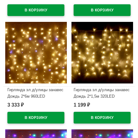
В наличии
В наличии
Гирлянда эл.д/улицы занавес
Гирлянда эл.д/улицы занавес
Дождь 2*6м 960LED
Дождь 2*1,5м 320LED
(св.провод) цв.т.белый мерц.
(св.провод) цв.т.белый мерц.
3 333
1 199
₽
₽
арт.183-108
арт.183-804
В наличии
В наличии