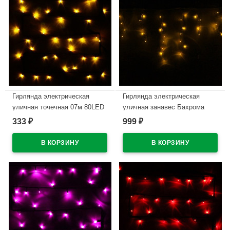
Гирлянда электрическая
Гирлянда электрическая
уличная точечная 07м 80LED
уличная занавес Бахрома
цвет желтый (темный провод)
5*0,4/0,6м 180LED цвет
333
999
₽
₽
8режимов артемный 167-001
желтый (светлый провод)
8режимов арт.196-136
В наличии
В наличии