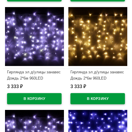
Гирлянда эл.д/улицы занавес
Гирлянда эл.д/улицы занавес
Дождь 2*6м 960LED
Дождь 2*6м 960LED
(св.провод) цв.белый мерц.
(св.провод) цв.т.белый мерц.
3 333
3 333
₽
₽
арт.183-027
арт.183-055
В наличии
В наличии