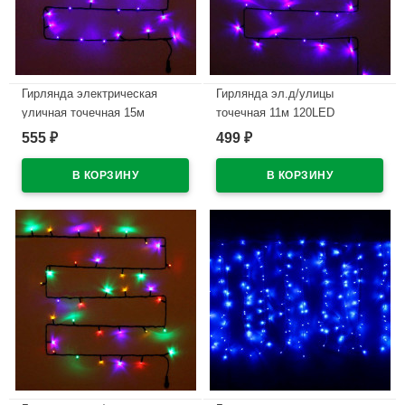
Гирлянда электрическая
Гирлянда эл.д/улицы
уличная точечная 15м
точечная 11м 120LED
180LED цвет синий (темный
(тем.провод) цв.синий мерц.
555
499
₽
₽
провод) 8режимов арт. 183-
арт.183-742
128
В наличии
В наличии