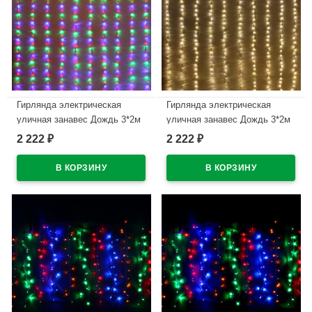
Гирлянда электрическая
Гирлянда электрическая
уличная занавес Дождь 3*2м
уличная занавес Дождь 3*2м
480LED "Водопад" цвет
480LED "Водопад" цвет
2 222
2 222
₽
₽
мульти (светлый провод)
теплый белый (светлый
6режимов арт.725-580
провод) 6режимов арт.725-581
В наличии
В наличии