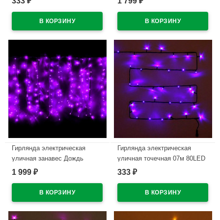
333
1 799
₽
₽
8режимов арт.196-113
8режимов арт.183-0011
В наличии
В наличии
Гирлянда электрическая
Гирлянда электрическая
уличная занавес Дождь
уличная точечная 07м 80LED
3*2,5м 480LED цвет
цвет синий (темный провод)
1 999
333
₽
₽
фиолетовый (светлый
8режимов артемный 183-129
провод) 8режимов арт.183-071
В наличии
В наличии