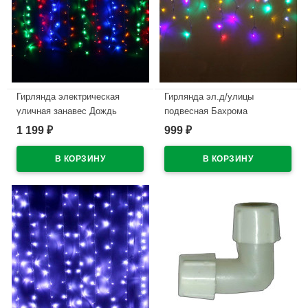
Гирлянда электрическая
Гирлянда эл.д/улицы
уличная занавес Дождь
подвесная Бахрома
1,5*2,5м 360LED цвет мульти
5*0,4/0,6м 180LED (св.провод)
1 199
999
₽
₽
(светлый провод) 8режимов
цв.мульти мерц. арт.183-272
арт.196-502
В наличии
В наличии