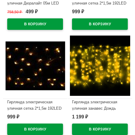
уличная Дюралайт 05м LED
уличная сетка 2*1,5м 192LED
цвет желтый 8режимов
цвет синий (светлый провод)
499
999
758,50
₽
₽
₽
арт.1589823
8режимов арт.183-0007
В наличии
В наличии
Гирлянда электрическая
Гирлянда электрическая
уличная сетка 2*1,5м 192LED
уличная занавес Дождь
цвет белый теплый (светлый
1,5*2,5м 360LED цвет желтый
999
1 199
₽
₽
провод) 8режимов арт.183-
(светлый провод) 8режимов
0006
арт.196-532