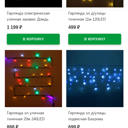
Гирлянда электрическая
Гирлянда эл.д/улицы
уличная занавес Дождь
точечная 11м 120LED
1,5*2,5м 360LED цвет желтый
(тем.провод) цв.т.белый мерц.
1 199
499
₽
₽
(светлый провод) арт.183-100
арт.183-102
В наличии
В наличии
Гирлянда эл.уличная
Гирлянда эл.д/улицы
точечная 20м 240LED
подвесная Бахрома
"Мерцание" цв.мульти
3*0,4/0,6м 100LED (св.провод)
888
699
₽
₽