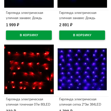
Гирлянда электрическая
Гирлянда электрическая
уличная занавес Дождь
уличная занавес Дождь
3*2,5м 480LED цвет мульти
3*2,5м 480LED цвет мульти
1 999
2 891
₽
₽
(светлый провод) 8режимов
(светлый провод) 8режимов
арт.196-504
арт.183-256
В наличии
В наличии
Гирлянда электрическая
Гирлянда электрическая
уличная точечная 07м 80LED
уличная сетка 2*3м 384LED
цвет красный (темный провод)
цвет синий (светлый провод)