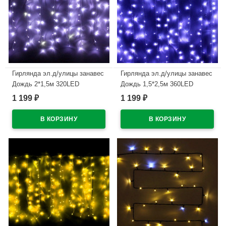
Гирлянда эл.д/улицы занавес
Гирлянда эл.д/улицы занавес
Дождь 2*1,5м 320LED
Дождь 1,5*2,5м 360LED
(св.провод) цв.белый мерц.
(св.провод) цв.белый 8реж.
1 199
1 199
₽
₽
арт.183-095
арт.183-096
В наличии
В наличии