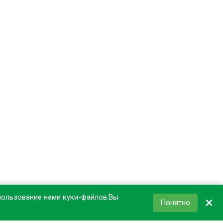
пользование нами куки-файлов.Вы
×
Понятно
КОРЗИНА
0
₽