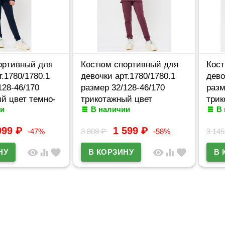
ортивный для
Костюм спортивный для
Кост
т.1780/1780.1
девочки арт.1780/1780.1
дево
128-46/170
размер 32/128-46/170
разм
й цвет темно-
трикотажный цвет
трик
и
В наличии
В
брусника
син
999
₽
1 599
₽
-47%
3 808
₽
-58%
3 14
visibility
equalizer
favorite
visibility
equalizer
favorite