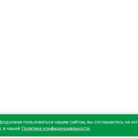
Продолжая пользоваться нашим сайтом, вы соглашаетесь на ис
ы, в нашей
Политике конфиденциальности
.
овите наше приложение, чтобы делать покупки удобнее!