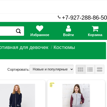
+7-927-288-86-50
Избранное
Войти
Корзина
ртивная для девочек
Костюмы
view_module
view_list
view_stream
Сортировать: