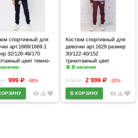
юм спортивный для
Костюм спортивный для
чки арт.1669/1669.1
девочки арт.1629 размер
ер 32/128-46/170
30/122-40/152
отажный цвет темно-
трикотажный цвет
 наличии
В наличии
ий
брусника
999
₽
2 999
₽
5
₽
-68%
3 791
₽
-20%
visibility
equalizer
favorite
visibility
equalizer
favorite