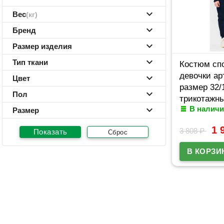
Вес
(кг)
Бренд
Размер изделия
Тип ткани
Костюм сп
девочки ар
Цвет
размер 32/
Пол
трикотажны
В наличи
синий
Размер
1 
3 808
₽
Сброс