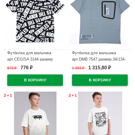
Футболка для мальчика
Футболка для мальчика
арт.CEGISA 3144 размер
арт.DMB 7547 размер 34/134-
30/116-34/134 цвет черный с
44/164 цвет серо-голубой
776
1 315,80
873
₽
1 393
₽
₽
₽
белым
В наличии
В наличии
2 + 1
2 + 1