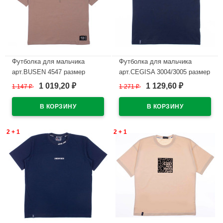
Футболка для мальчика
Футболка для мальчика
арт.BUSEN 4547 размер
арт.CEGISA 3004/3005 размер
34/134-42/158 цвет
36/140-46/170 цвет темно-
1 019,20
1 129,60
1 147
₽
1 271
₽
₽
₽
коричневый
синий
В наличии
В наличии
2 + 1
2 + 1