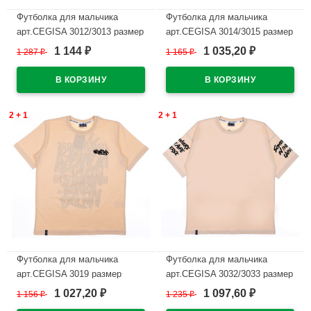
Футболка для мальчика
Футболка для мальчика
арт.CEGISA 3012/3013 размер
арт.CEGISA 3014/3015 размер
36/140-46/170 цвет темно-
36/140-46/170 цвет бежевый
1 144
1 035,20
1 287
₽
1 165
₽
₽
₽
синий
В наличии
В наличии
2 + 1
2 + 1
Футболка для мальчика
Футболка для мальчика
арт.CEGISA 3019 размер
арт.CEGISA 3032/3033 размер
36/140-40/152 цвет бежевый
36/140-46/170 цвет бежевый
1 027,20
1 097,60
1 156
₽
1 235
₽
₽
₽