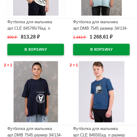
Футболка для мальчика
Футболка для мальчика
арт.CLE 845785/76кд_п
арт.DMB 7545 размер 34/134-
размер 34/134-42/158 цвет
44/164 цвет минт
813,28
1 268,61
899
₽
1 343
₽
₽
₽
молочный
В наличии
В наличии
2 + 1
2 + 1
Футболка для мальчика
Футболка для мальчика
арт.DMB 7545 размер 34/134-
арт.CLE 846591кд_п размер