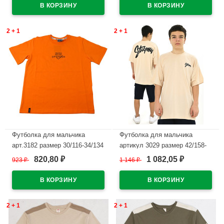
В наличии
2 + 1
2 + 1
Футболка для мальчика
Футболка для мальчика
арт.3182 размер 30/116-34/134
артикул 3029 размер 42/158-
цвет оранжевый
46/170 цвет бежевый
820,80
1 082,05
923
₽
1 146
₽
₽
₽
В наличии
В наличии
2 + 1
2 + 1