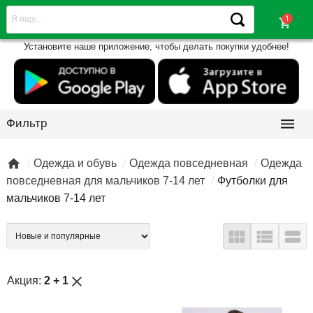
shopping_cart
Установите наше приложение, чтобы делать покупки удобнее!

Фильтр

Одежда и обувь
Одежда повседневная
Одежда
повседневная для мальчиков 7-14 лет
Футболки для
мальчиков 7-14 лет



close
Акция:
2 + 1