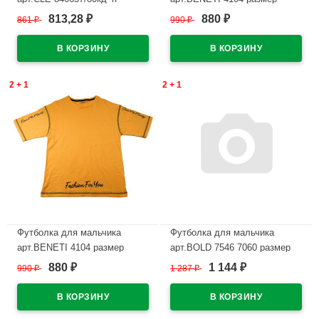
размер 34/134-42/158 цвет
36/140-44/164 цвет джинсовый
813,28
880
861
₽
990
₽
₽
₽
черный
В наличии
В наличии
2 + 1
2 + 1
Футболка для мальчика
Футболка для мальчика
арт.BENETI 4104 размер
арт.BOLD 7546 7060 размер
36/140-44/164 цвет манго
36/140-48/176 цвет белый
880
1 144
990
₽
1 287
₽
₽
₽
В наличии
В наличии