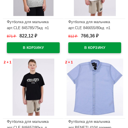
Футболка для мальчика
Футболка для мальчика
арт.CLE 845785/75кд_п1
арт.CLE 846655/80кд_п1
размер 34/134-42/158 цвет
размер 34/134-42/158 цвет
822,12
766,36
871
₽
812
₽
₽
₽
молочный
белый
В наличии
В наличии
2 + 1
2 + 1
Футболка для мальчика
Футболка для мальчика
арт.CLE 846657/80кд_п
арт.BENETI 4104 размер