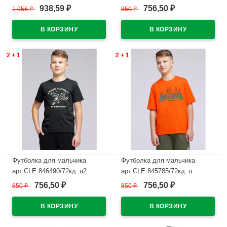
46/170 цвет белый
размер 34/134-42/158 цвет
938,59
756,50
1 056
₽
850
₽
₽
₽
хаки
В наличии
В наличии
2 + 1
2 + 1
Футболка для мальчика
Футболка для мальчика
арт.CLE 846490/72кд_п2
арт.CLE 845785/72кд_п
размер 34/134-42/158 цвет
размер 34/134-42/158 цвет
756,50
756,50
850
₽
850
₽
₽
₽
темно-серый
оранжевый
В наличии
В наличии