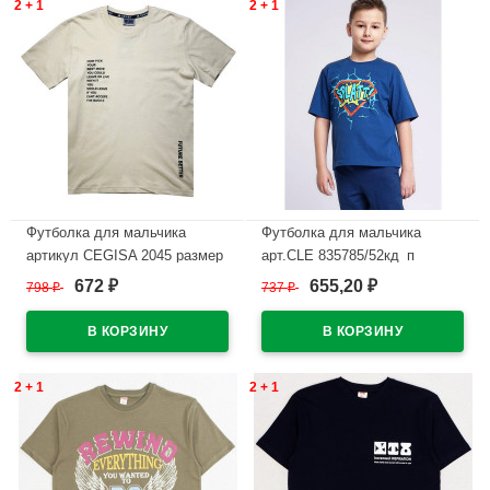
2 + 1
2 + 1
Футболка для мальчика
Футболка для мальчика
артикул CEGISA 2045 размер
арт.CLE 835785/52кд_п
30/116-34/134 цвет бежевый
размер 34/134-42/158 цвет
672
655,20
798
₽
737
₽
₽
₽
джинсовый
В наличии
В наличии
2 + 1
2 + 1