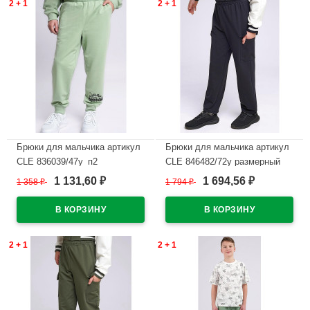
2 + 1
2 + 1
Брюки для мальчика артикул
Брюки для мальчика артикул
CLE 836039/47у_п2
CLE 846482/72у размерный
размерный ряд 34/134-42/158
ряд 34/134-42/158 цвет темно-
1 131,60
1 694,56
1 358
₽
1 794
₽
₽
₽
цвет зеленый
серый
В наличии
В наличии
2 + 1
2 + 1