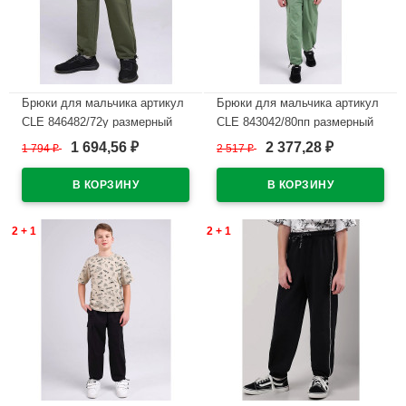
Брюки для мальчика артикул
Брюки для мальчика артикул
CLE 846482/72у размерный
CLE 843042/80пп размерный
ряд 34/134-42/158 цвет хаки
ряд 34/134-42/158 цвет
1 694,56
2 377,28
1 794
₽
2 517
₽
₽
₽
зеленый
В наличии
В наличии
2 + 1
2 + 1