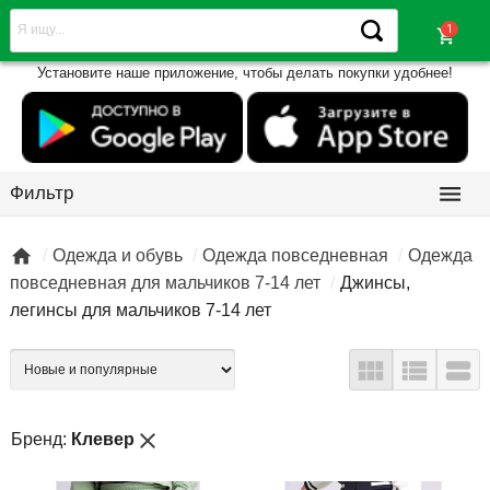
shopping_cart
Установите наше приложение, чтобы делать покупки удобнее!

Фильтр

Одежда и обувь
Одежда повседневная
Одежда
повседневная для мальчиков 7-14 лет
Джинсы,
легинсы для мальчиков 7-14 лет



close
Бренд:
Клевер