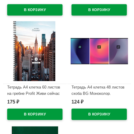
63251
арт.48Т4лВ1
В наличии
В наличии
Тетрадь А4 клетка 60 листов
Тетрадь А4 клетка 48 листов
на гребне Profit Живи сейчас
скоба BG Моноколор.
цветная мелованная обложка
Градиент ассорти арт.Т4ск48
175
124
₽
₽
арт.60-9017
63251
В наличии
В наличии