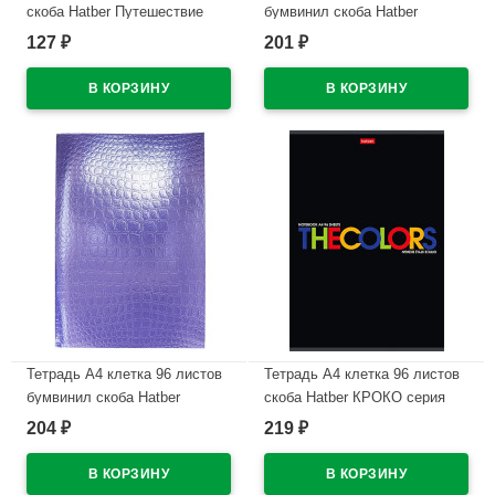
скоба Hatber Путешествие
бумвинил скоба Hatber
ассорти арт 48Т4В1
Металлик Кроко Коричневый
127
201
₽
₽
арт.96Т4бвВ3
В наличии
В наличии
Тетрадь А4 клетка 96 листов
Тетрадь А4 клетка 96 листов
бумвинил скоба Hatber
скоба Hatber КРОКО серия
Металлик Кроко Фиолетовый
Книга (THEBOOK)
204
219
₽
₽
арт.96Т4бвВ3
арт.96Т4тВ1
В наличии
В наличии