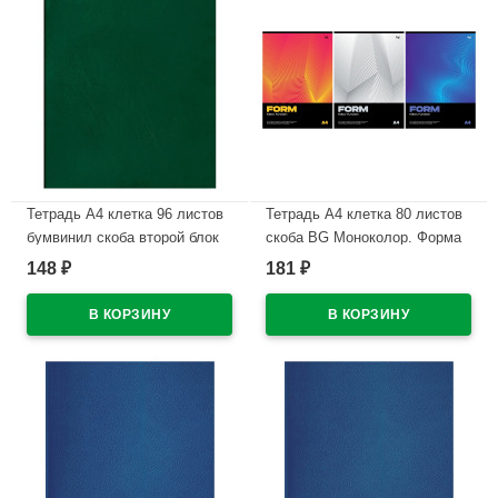
Тетрадь А4 клетка 96 листов
Тетрадь А4 клетка 80 листов
бумвинил скоба второй блок
скоба BG Моноколор. Форма
BG зеленый
ассорти арт.Т4ск80 63254
148
181
₽
₽
арт.Т4бв96кЭ_12343
В наличии
В наличии