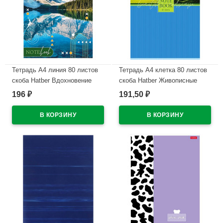
Тетрадь А4 линия 80 листов
Тетрадь А4 клетка 80 листов
скоба Hatber Вдохновение
скоба Hatber Живописные
вокруг ассорти арт.80Т4лтВ2
пейзажи глянцевая
196
191,50
₽
₽
ламинация ассорти
В наличии
арт.80Т4лВ1
В наличии