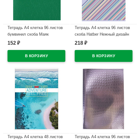
Тетрадь А4 клетка 96 листов
Тетрадь А4 клетка 96 листов
бумвинил скоба Маяк
скоба Hatber Нежный дизайн
Зеленыйарт Т4096 Б2
(Gentle design) обложка
152
218
₽
₽
мелованный картон арт
В наличии
96Т4B3
В наличии
Тетрадь А4 клетка 48 листов
Тетрадь А4 клетка 96 листов