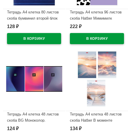
Тетрадь А4 клетка 80 листов
Тетрадь А4 клетка 96 листов
скоба бумвинил второй блок
скоба Hatber Мимимилк
BG синий арт.Т4бв80кЭ_12326
(Mimimilk) матовая ламинация
128
222
₽
₽
ассорти арт.96Т4лВ1
В наличии
В наличии
Тетрадь А4 клетка 48 листов
Тетрадь А4 клетка 48 листов
скоба BG Моноколор.
скоба Hatber В моменте
Градиент ассорти арт.Т4ск48
матовая ламинация ассорти
124
134
₽
₽