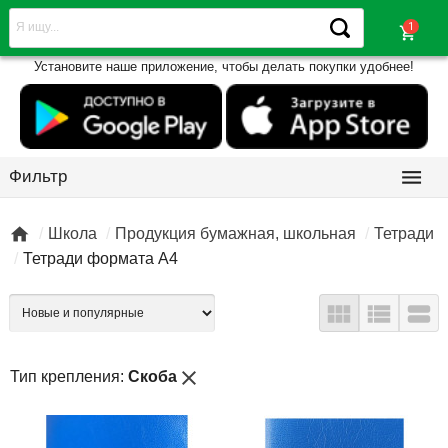
shopping_cart
Установите наше приложение, чтобы делать покупки удобнее!

Фильтр

Школа
Продукция бумажная, школьная
Тетради
Тетради формата А4



close
Тип крепления:
Скоба