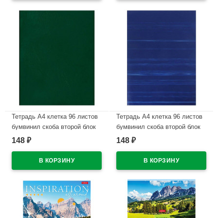
Тетрадь А4 клетка 96 листов
Тетрадь А4 клетка 96 листов
бумвинил скоба второй блок
бумвинил скоба второй блок
BG зеленый
BG синий арт.Т4бв96кЭ_12342
148
148
₽
₽
арт.Т4бв96кЭ_12343
В наличии
В наличии