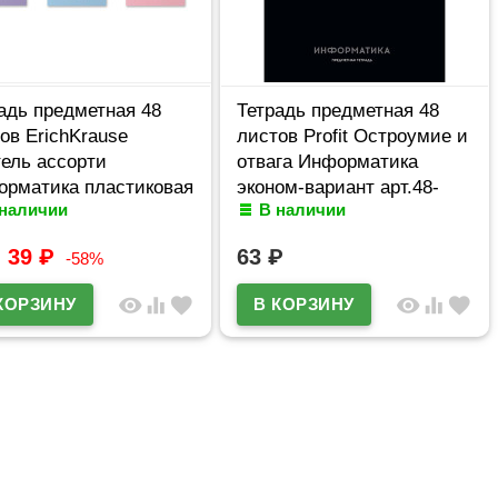
адь предметная 48
Тетрадь предметная 48
ов ErichKrause
листов Profit Остроумие и
ель ассорти
отвага Информатика
рматика пластиковая
эконом-вариант арт.48-
 наличии
В наличии
жка арт.59695
2404
39
₽
63
₽
-58%
visibility
equalizer
favorite
visibility
equalizer
favorite