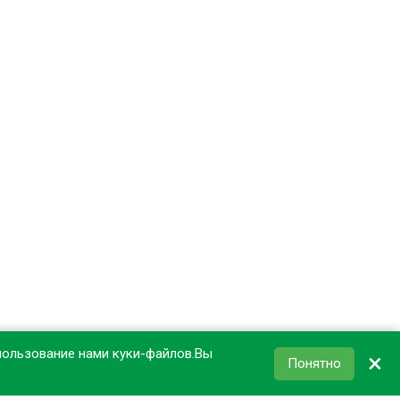
пользование нами куки-файлов.Вы
×
Понятно
КОРЗИНА
0
₽