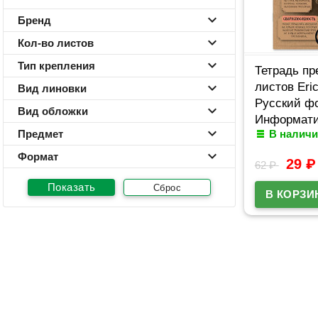
Бренд
Кол-во листов
Тип крепления
Тетрадь пр
листов Eri
Вид линовки
Русский ф
Вид обложки
Информати
Предмет
В наличи
картон арт
Формат
29
₽
62
₽
Сброс