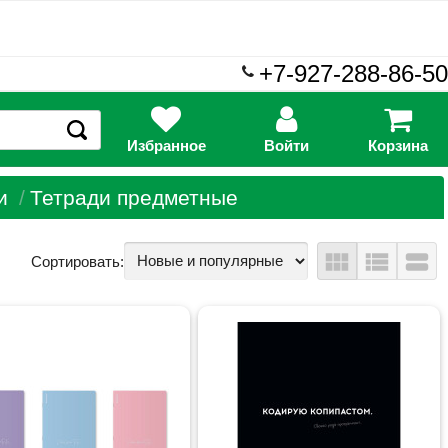
+7-927-288-86-50
Избранное
Войти
Корзина
и
Тетради предметные
view_module
view_list
view_stream
Сортировать: