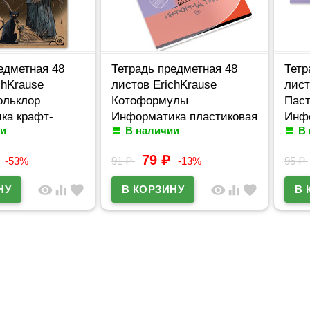
едметная 48
Тетрадь предметная 48
Тетр
chKrause
листов ErichKrause
лист
ольклор
Котоформулы
Паст
ка крафт-
Информатика пластиковая
Инфо
и
В наличии
В
.63346
обложка арт.62536
обло
79
₽
-53%
91
₽
-13%
95
₽
visibility
equalizer
favorite
visibility
equalizer
favorite