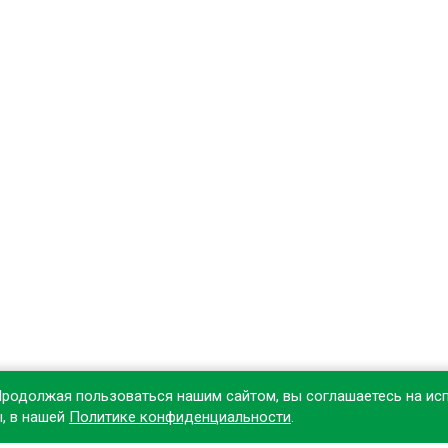
Продолжая пользоваться нашим сайтом, вы соглашаетесь на ис
ы, в нашей
Политике конфиденциальности
.
овите наше приложение, чтобы делать покупки удобнее!