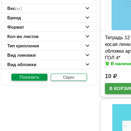
Вес
(кг)
Бренд
Формат
Кол-во листов
Тетрадь 12
косая лини
Тип крепления
обложка ар
Вид линовки
ГОЛ 4*
В наличи
Вид обложки
10
₽
Сброс