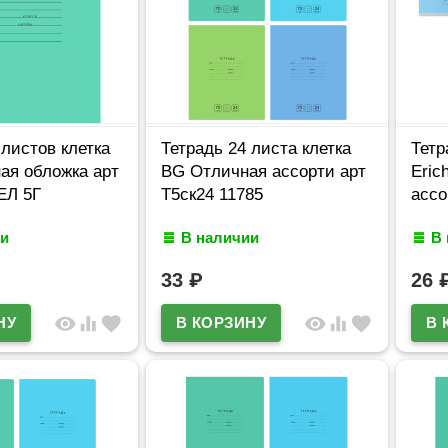
 листов клетка
Тетрадь 24 листа клетка
Тетр
ая обложка арт
BG Отличная ассорти арт
Eric
ЕЛ 5Г
Т5ск24 11785
ассо
и
В наличии
В
33
₽
26
visibility
equalizer
favorite
visibility
equalizer
favorite