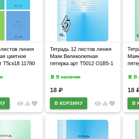
 листов линия
Тетрадь 12 листов линия
Тетр
ая цветное
Маяк Великолепная
Маяк
т Т5ск18 11780
пятерка арт Т5012 О1В5-1
пяте
и
В наличии
В
18
₽
18
visibility
equalizer
favorite
visibility
equalizer
favorite