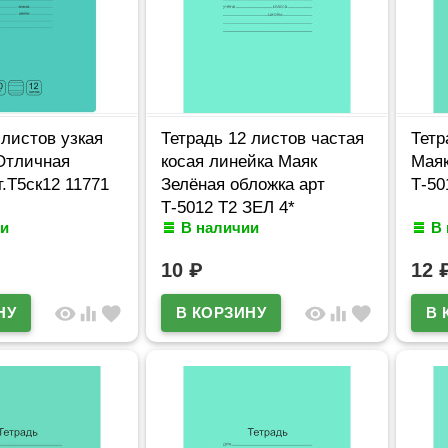
 листов узкая
Тетрадь 12 листов частая
Тетр
Отличная
косая линейка Маяк
Маяк
т.Т5ск12 11771
Зелёная обложка арт
Т-50
Т-5012 Т2 ЗЕЛ 4*
и
В наличии
В
10
₽
12
visibility
equalizer
favorite
visibility
equalizer
favorite