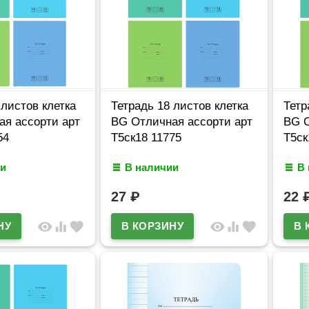
 листов клетка
Тетрадь 18 листов клетка
Тетр
я ассорти арт
BG Отличная ассорти арт
BG О
54
Т5ск18 11775
Т5ск
и
В наличии
В
27
₽
22
visibility
equalizer
favorite
visibility
equalizer
favorite