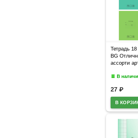
Тетрадь 18
BG Отличн
ассорти ар
В наличи
27
₽