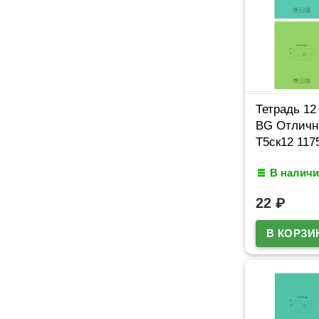
Тетрадь 12
BG Отлична
Т5ск12 117
В наличи
22
₽