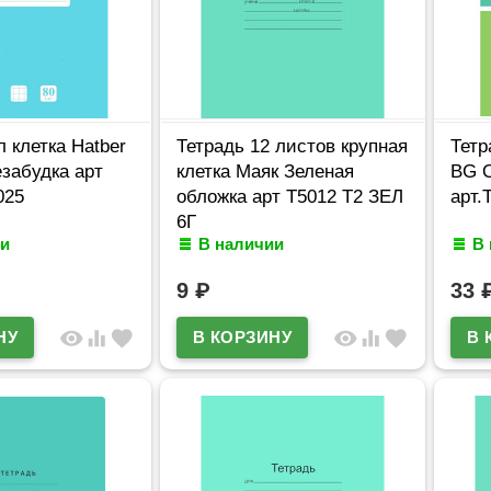
л клетка Hatber
Тетрадь 12 листов крупная
Тетр
забудка арт
клетка Маяк Зеленая
BG О
025
обложка арт Т5012 Т2 ЗЕЛ
арт.
6Г
и
В наличии
В
9
₽
33
visibility
equalizer
favorite
visibility
equalizer
favorite