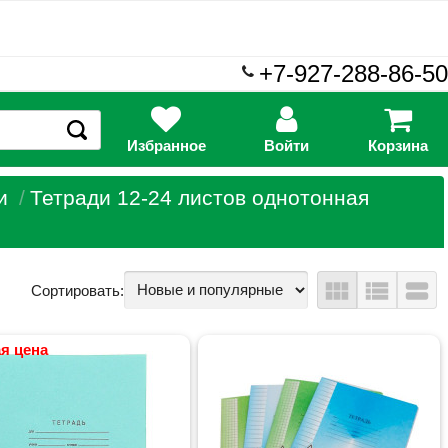
+7-927-288-86-50
Избранное
Войти
Корзина
и
Тетради 12-24 листов однотонная
view_module
view_list
view_stream
Сортировать:
я цена