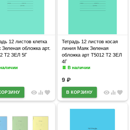
адь 12 листов клетка
Тетрадь 12 листов косая
 Зеленая обложка арт.
линия Маяк Зеленая
2 Т2 ЗЕЛ 5Г
обложка арт Т5012 Т2 ЗЕЛ
4Г
 наличии
В наличии
9
₽
visibility
equalizer
favorite
visibility
equalizer
favorite