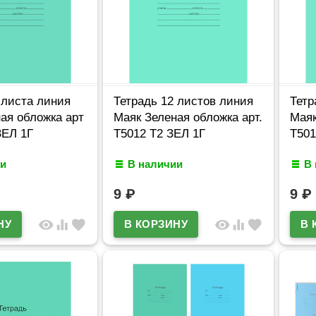
 листа линия
Тетрадь 12 листов линия
Тетр
ая обложка арт
Маяк Зеленая обложка арт.
Маяк
ЗЕЛ 1Г
Т5012 Т2 ЗЕЛ 1Г
Т501
и
В наличии
В
9
₽
9
₽
visibility
equalizer
favorite
visibility
equalizer
favorite