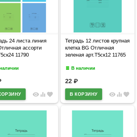
адь 24 листа линия
Тетрадь 12 листов крупная
тличная ассорти
клетка BG Отличная
Т5ск24 11790
зеленая арт.Т5ск12 11765
 наличии
В наличии
₽
22
₽
visibility
equalizer
favorite
visibility
equalizer
favorite