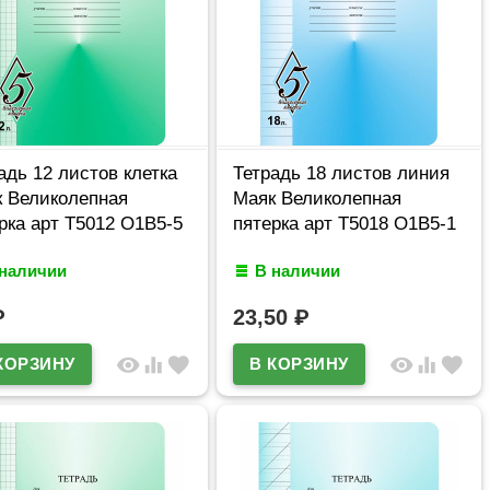
адь 12 листов клетка
Тетрадь 18 листов линия
 Великолепная
Маяк Великолепная
рка арт Т5012 О1В5-5
пятерка арт Т5018 О1В5-1
 наличии
В наличии
₽
23,50
₽
visibility
equalizer
favorite
visibility
equalizer
favorite