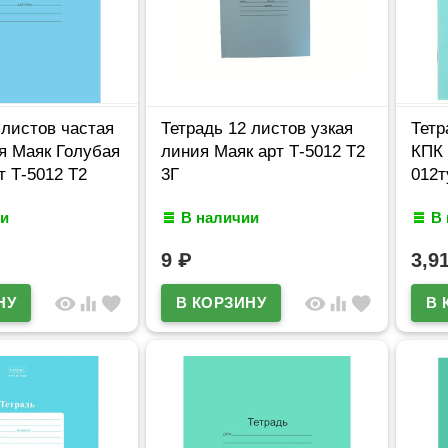
 листов частая
Тетрадь 12 листов узкая
Тетр
я Маяк Голубая
линия Маяк арт Т-5012 Т2
КПК 
т Т-5012 Т2
3Г
012т
и
В наличии
В
9
₽
3,9
visibility
equalizer
favorite
visibility
equalizer
favorite