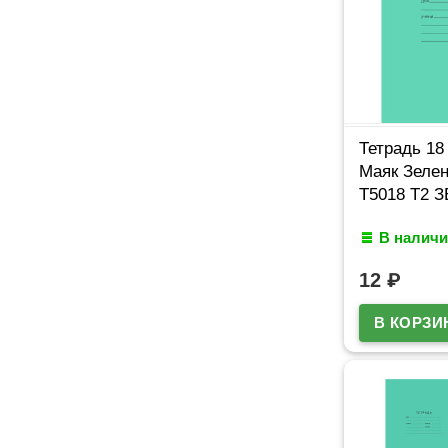
Тетрадь 18
Маяк Зелен
Т5018 Т2 З
В наличи
12
₽