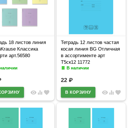
адь 18 листов линия
Тетрадь 12 листов частая
hKrause Классика
косая линия BG Отличная
рти арт.56580
в ассортименте арт
Т5ск12 11772
 наличии
В наличии
₽
22
₽
visibility
equalizer
favorite
visibility
equalizer
favorite