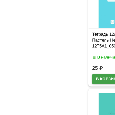
Тетрадь 12
Пастель Не
12Т5A1_05
В наличи
25
₽