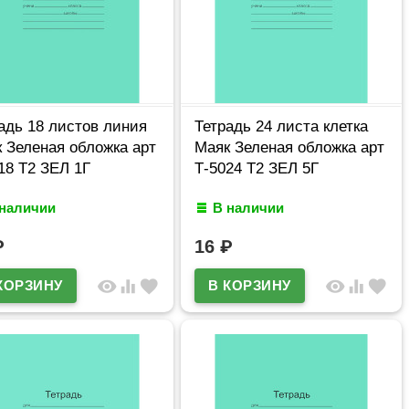
адь 18 листов линия
Тетрадь 24 листа клетка
 Зеленая обложка арт
Маяк Зеленая обложка арт
18 Т2 ЗЕЛ 1Г
Т-5024 Т2 ЗЕЛ 5Г
 наличии
В наличии
₽
16
₽
visibility
equalizer
favorite
visibility
equalizer
favorite