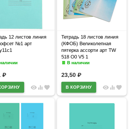
адь 12 листов линия
Тетрадь 18 листов линия
офсет №1 арт
(КФОБ) Великолепная
у11с1
пятерка ассорти арт TW
518 O0 V5 1
 наличии
В наличии
1
₽
23,50
₽
visibility
equalizer
favorite
visibility
equalizer
favorite