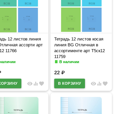
адь 12 листов линия
Тетрадь 12 листов косая
тличная ассорти арт
линия BG Отличная в
12 11766
ассортименте арт Т5ск12
11759
 наличии
В наличии
₽
22
₽
visibility
equalizer
favorite
visibility
equalizer
favorite