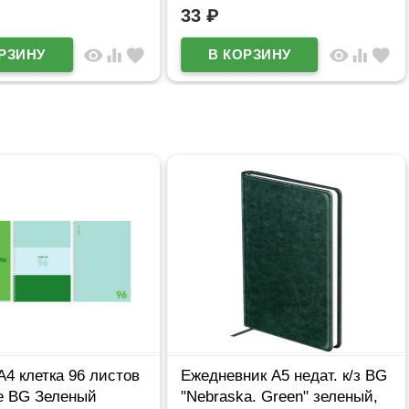
33
₽
visibility
equalizer
favorite
visibility
equalizer
favorite
А4 клетка 96 листов
Ежедневник А5 недат. к/з BG
не BG Зеленый
"Nebraska. Green" зеленый,