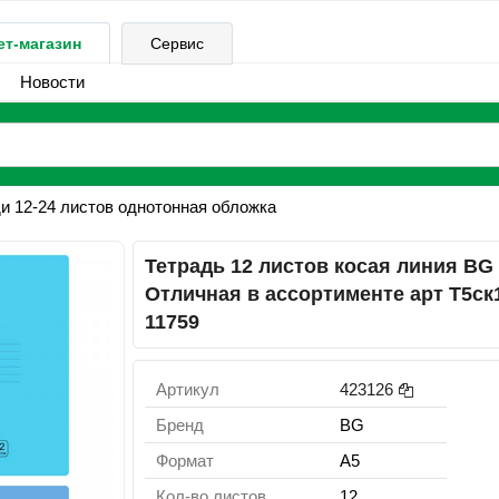
ет-магазин
Сервис
Новости
и 12-24 листов однотонная обложка
Тетрадь 12 листов косая линия BG
Отличная в ассортименте арт Т5ск
11759
Артикул
423126
Бренд
BG
Формат
А5
Кол-во листов
12