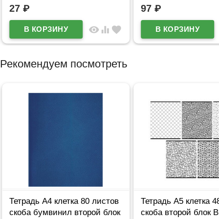
27
₽
97
₽
visibility
equalizer
favorite
Рекомендуем посмотреть
Тетрадь А4 клетка 80 листов
Тетрадь А5 клетка 4
скоба бумвинил второй блок
скоба второй блок 