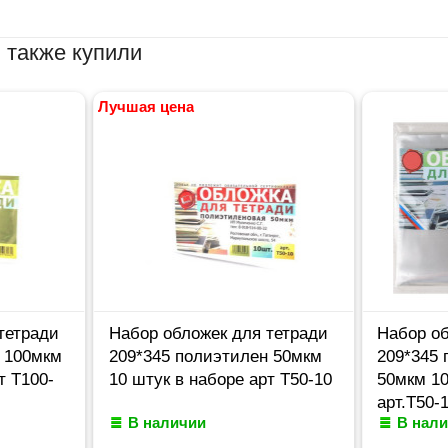
 также купили
Лучшая цена
тетради
Набор обложек для тетради
Набор об
 100мкм
209*345 полиэтилен 50мкм
209*345
т Т100-
10 штук в наборе арт Т50-10
50мкм 10
арт.Т50-
В наличии
В нал