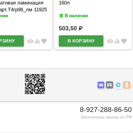
матовая ламинация
160л
арт.Т4гр96_лм 11925
ичии
В наличии
503,50
₽
visibility
equalizer
favorite
visibility
equalizer
favorite
8-927-288-86-50
Бесплатные звонки по РФ