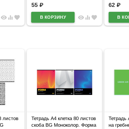
55
₽
62
₽
visibility
equalizer
favorite
visibility
equalizer
favorite
8 листов
Тетрадь А4 клетка 80 листов
Тетрадь 
BG
скоба BG Моноколор. Форма
на греб