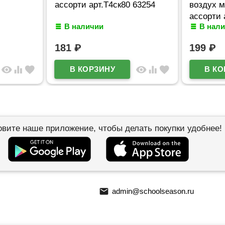
ассорти арт.Т4ск80 63254
воздух 
ассорти 
В наличии
В нал
181
₽
199
₽
visibility
equalizer
favorite
visibility
equalizer
favorite
овите наше приложение, чтобы делать покупки удобнее!
email
admin@schoolseason.ru