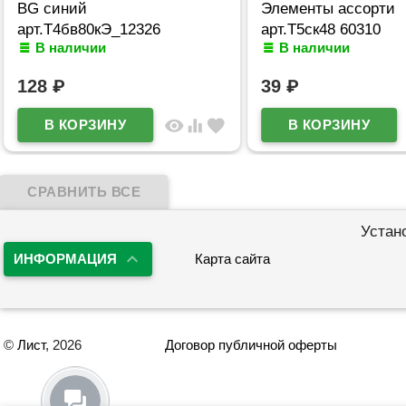
BG синий
Элементы ассорти
арт.Т4бв80кЭ_12326
арт.Т5ск48 60310
В наличии
В наличии
128
₽
39
₽
visibility
equalizer
favorite
Устан
ИНФОРМАЦИЯ
Карта сайта
©
Лист
, 2026
Договор публичной оферты