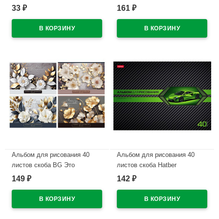
малышей арт.12А5В
как искусство ассорти
33
161
₽
₽
арт.АР4гр40 10896
В наличии
В наличии
Альбом для рисования 40
Альбом для рисования 40
листов скоба BG Это
листов скоба Hatber
искусство тиснение фольгой
АвтоКарбон (AutoCarbon)
149
142
₽
₽
ассорти арт.АР4ск40_тф
выборочный лак ассорти
10941
арт.40А4вмВ
В наличии
В наличии