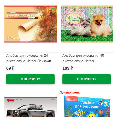
Альбом для рисования 24
Альбом для рисования 40
листа скоба Hatber Пейзажи
листов скоба Hatber
ассорти арт 24А4С
Маленькие друзья арт 40А4В
69
109
₽
₽
В наличии
В наличии
Лучшая цена