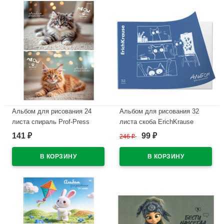
Альбом для рисования 24
Альбом для рисования 32
листа спираль Prof-Press
листа скоба ErichKrause
Милые котики матовая
Художник Ледяной металл
141
99
₽
246
₽
₽
ламинация выборочный лак
текстура песок синий
ассорти арт.24-8562
пластиковая обложка асс.
арт.63603
В наличии
В наличии