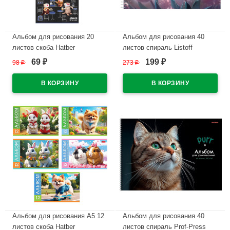
Альбом для рисования 20
Альбом для рисования 40
листов скоба Hatber
листов спираль Listoff
Кофейные коты пластиковая
Фантастические цветы печать
69
199
98
₽
273
₽
₽
₽
обложка асс. арт.20А4Впл
по металлизированной пленке
серебро твин-лак.
В наличии
арт.АСГ2Л402631
В наличии
Альбом для рисования А5 12
Альбом для рисования 40
листов скоба Hatber
листов спираль Prof-Press