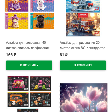
Альбом для рисования 40
Альбом для рисования 20
листов спираль перфорация
листов скоба BG Конструктор
на отрыв Hatber Мы-котики!
ассорти арт.АР4ск20 08595
166
81
₽
₽
ассорти арт.40А4Всп
В наличии
В наличии