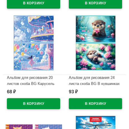
В наличии
В наличии
Альбом для рисования 20
Альбом для рисования 24
листов скоба BG Карусель
листа скоба BG В кувшинках
мечты эконом ассорти
ассорти арт.АР4ск24 08607
68
93
₽
₽
арт.АР4ск20 08601
В наличии
В наличии