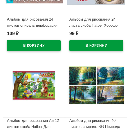
Альбом для рисования 24
Альбом для рисования 24
листов спираль перфорация
листа скоба Hatber Хорошо
на отрыв Hatber Кот Борис
быть ёжиком тиснение
109
99
₽
₽
ассорти арт 24А4Всп
ассорти арт 24А4тВ
В наличии
В наличии
Альбом для рисования А5 12
Альбом для рисования 40
листов скоба Hatber Для
листов спираль BG Природа