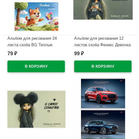
Альбом для рисования 24
Альбом для рисования 12
листа скоба BG Теплые
листов скоба Феникс Девочка
истории эконом ассорти
в бандане сплошной
79
99
₽
₽
арт.АР4ск24 62680
глянцевый УФ-лак арт.73108
В наличии
В наличии