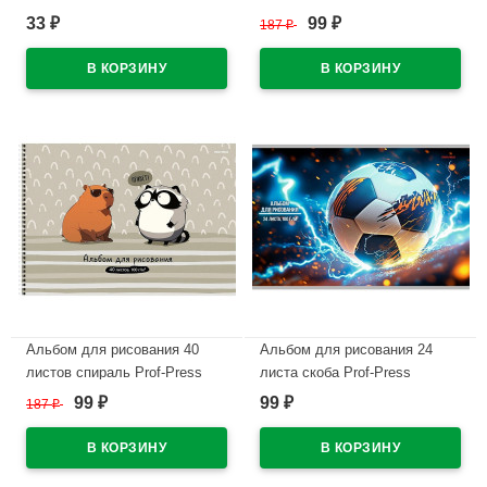
Пушистые милашки ассорти
Зеленоглазый котик кот
33
99
₽
187
₽
₽
арт 12А5В
матовая ламинация
выборочный лак арт.А40-8350
В наличии
В наличии
Альбом для рисования 40
Альбом для рисования 24
листов спираль Prof-Press
листа скоба Prof-Press
Капибара и енот матовая
Футбольный мяч арт.24-7880
99
99
187
₽
₽
₽
ламинация выборочный лак
В наличии
арт.А40-8351
В наличии