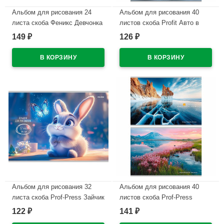
Альбом для рисования 24
Альбом для рисования 40
листа скоба Феникс Девчонка
листов скоба Profit Авто в
в шапке сплошной глянцевый
городе ассорти арт.40-7259
149
126
₽
₽
УФ-лак арт.73117
В наличии
В наличии
Альбом для рисования 32
Альбом для рисования 40
листа скоба Prof-Press Зайчик
листов скоба Prof-Press
и бабочка арт.32-7765
Завораживающие пейзажи
122
141
₽
₽
арт.40-7787