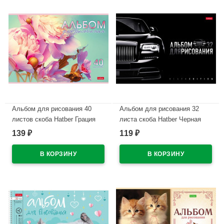
Альбом для рисования 40
Альбом для рисования 32
листов скоба Hatber Грация
листа скоба Hatber Черная
цветов ассорти арт 40А4В
серия глянцевая ламинация
139
119
₽
₽
ассорти арт.32А4лВ
В наличии
В наличии