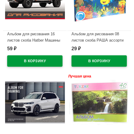
Альбом для рисования 16
Альбом для рисования 08
листов скоба Hatber Машины
листов скоба РАША ассорти
(Cars) обложка эконом
59
29
₽
₽
В наличии
ассорти арт 16А4С
В наличии
Лучшая цена