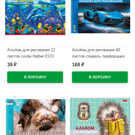
Альбом для рисования 12
Альбом для рисования 40
листов скоба Hatber ECO
листов спираль перфорация
Дельфины арт.12А4C
на отрыв Hatber
39
168
₽
₽
Автопанорама ассорти
В наличии
арт.40А4вмВсп
В наличии