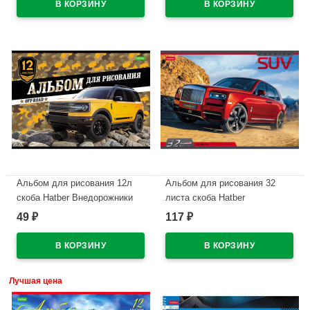
Альбом для рисования 12л
Альбом для рисования 32
скоба Hatber Внедорожники
листа скоба Hatber
обложка эконом ассорти арт
АвтоПремиум (AutoPremium)
49
117
₽
₽
12А4С
ассорти арт 32А4В
В наличии
В наличии
Лучшая цена