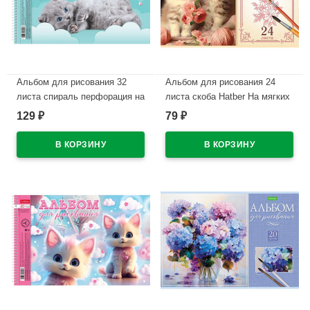
Альбом для рисования 32
Альбом для рисования 24
листа спираль перфорация на
листа скоба Hatber На мягких
отрыв Hatber Пушистые
лапках ассорти арт.24А4C
129
79
₽
₽
мордочки ассорти
В наличии
арт.32А4Всп
В наличии