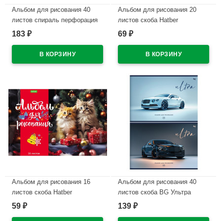
Альбом для рисования 40
Альбом для рисования 20
листов спираль перфорация
листов скоба Hatber
на отрыв Hatber Котики-
Искусство букета асс.
183
69
₽
₽
зефирки выборочный лак
арт.20А4C
ассорти арт.40А4мтлВсп
В наличии
В наличии
Альбом для рисования 16
Альбом для рисования 40
листов скоба Hatber
листов скоба BG Ультра
Пушистые малыши ассорти
выборочный лак ассорти
59
139
₽
₽
арт.16А4C
арт.АР4ск40_вл 08622