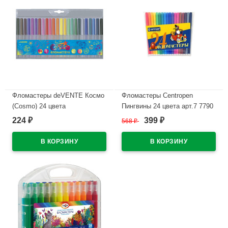
Фломастеры deVENTE Космо
Фломастеры Centropen
(Cosmo) 24 цвета
Пингвины 24 цвета арт.7 7790
пластиковый блистер
2486
224
399
₽
568
₽
₽
арт.5083310
В наличии
В наличии