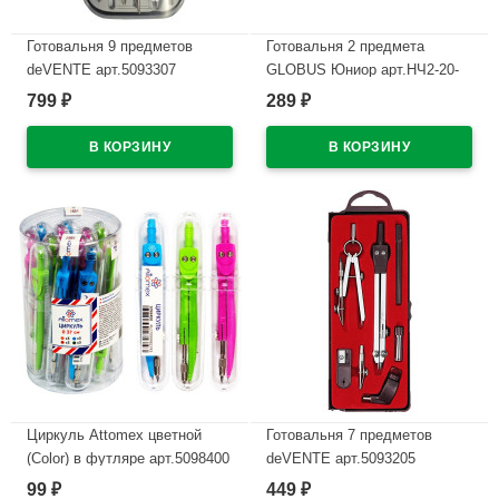
Готовальня 9 предметов
Готовальня 2 предмета
deVENTE арт.5093307
GLOBUS Юниор арт.НЧ2-20-
20
799
289
₽
₽
В наличии
В наличии
Циркуль Attomex цветной
Готовальня 7 предметов
(Color) в футляре арт.5098400
deVENTE арт.5093205
99
449
₽
₽