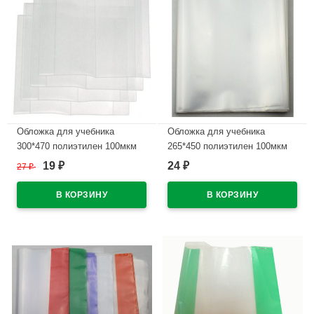
Обложка для учебника
Обложка для учебника
300*470 полиэтилен 100мкм
265*450 полиэтилен 100мкм
универсальная А4 с липким
универсальная ПЕТЕРСОН М
19
24
27
₽
₽
₽
слоем арт С30
с липким слоем арт С265
В наличии
В наличии