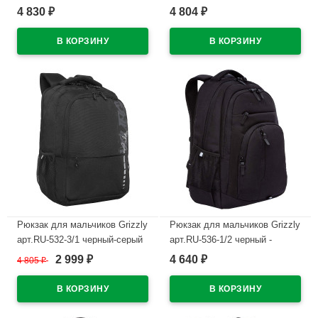
кирпичный 29х43х15 см
32х45х23 см
4 830
4 804
₽
₽
В наличии
В наличии
Рюкзак для мальчиков Grizzly
Рюкзак для мальчиков Grizzly
арт.RU-532-3/1 черный-серый
арт.RU-536-1/2 черный -
31х42х22 см
черный 32х47х17 см
2 999
4 640
4 805
₽
₽
₽
В наличии
В наличии