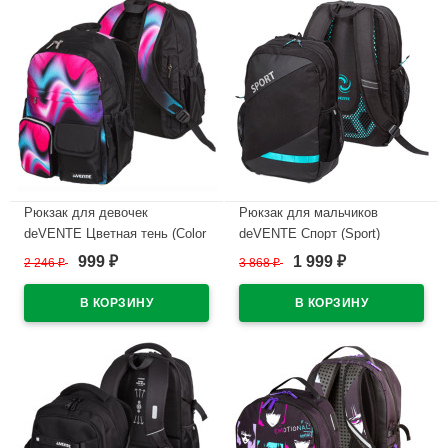
Рюкзак для девочек
Рюкзак для мальчиков
deVENTE Цветная тень (Color
deVENTE Спорт (Sport)
Shadow)s 40x31x20 см
40x31x20 см арт.7032416
999
1 999
2 246
₽
3 868
₽
₽
₽
арт.7034498
В наличии
В наличии