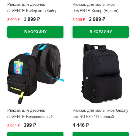
Рюкзак для девочек
Рюкзак для мальчиков
deVENTE Кибер-кот (Кибер
deVENTE Хакер (Hacker)
(Cyber) Cat) 39x30x17 см
39x30x17 см арт.7032582
1 999
2 999
3 600
₽
3 600
₽
₽
₽
арт.7032585
В наличии
В наличии
Рюкзак для девочек
Рюкзак для мальчиков Grizzly
deVENTE Безразличный
арт.RU-539-1/1 черный
медвежонок (Don't Care Bear)
29х37,5х15 см
399
4 446
2 654
₽
₽
₽
40x31x20 см арт.7032586
В наличии