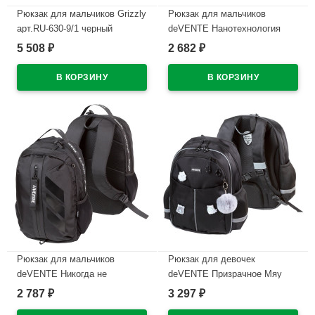
Рюкзак для мальчиков Grizzly
Рюкзак для мальчиков
арт.RU-630-9/1 черный
deVENTE Нанотехнология
32х45х23 см
(NANOTECH) Черный
5 508
2 682
₽
₽
44x31x17 см арт.7036663
В наличии
В наличии
Рюкзак для мальчиков
Рюкзак для девочек
deVENTE Никогда не
deVENTE Призрачное Мяу
сдавайся (Never Give Up)
(Ghost Meow) сиреневый
2 787
3 297
₽
₽
Черный 44x31x17 см
37x28x16 см арт.7033606