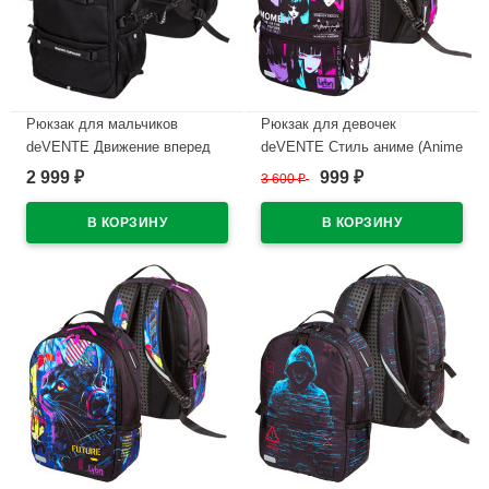
Рюкзак для мальчиков
Рюкзак для девочек
deVENTE Движение вперед
deVENTE Стиль аниме (Anime
(Moving Forward) Черный
Style) 39x30x17 см
2 999
999
₽
3 600
₽
₽
44x30x20 см арт.7032412
арт.7032580
В наличии
В наличии