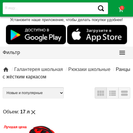
shopping_cart
Установите наше приложение, чтобы делать покупки удобнее!

Фильтр

Галантерея школьная
Рюкзаки школьные
Ранцы
с жёстким каркасом



close
Объем:
17 л
Лучшая цена