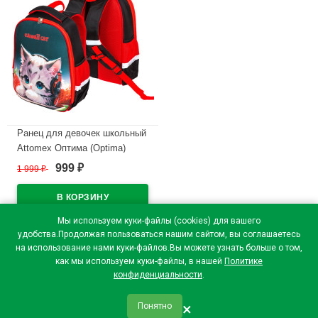
Ранец для девочек школьный
Attomex Оптима (Optima)
Кавайный кот (Kawaii Cat)
999
1 999
₽
₽
37x28x18см арт.7033501
В наличии
Мы используем куки-файлы (cookies) для вашего
удобства.Продолжая пользоваться нашим сайтом, вы соглашаетесь
на использование нами куки-файлов.Вы можете узнать больше о том,
как мы используем куки-файлы, в нашей
Политике
конфиденциальности
.
×
Понятно
qr_code
home
favorite
verified
person