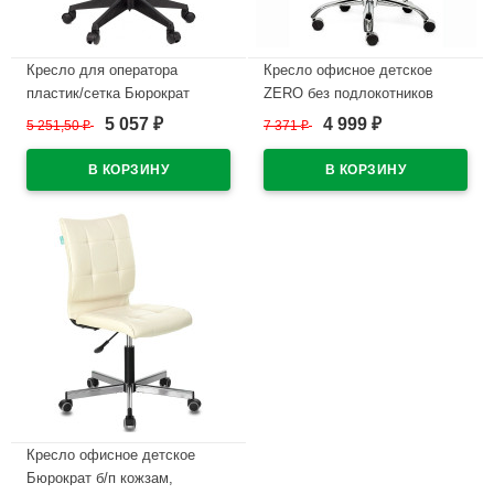
Кресло для оператора
Кресло офисное детское
пластик/сетка Бюрократ
ZERO без подлокотников
черный CH-695NLT
кожзам, белый (36-01)
5 057
4 999
5 251,50
₽
7 371
₽
₽
₽
В наличии
В наличии
Кресло офисное детское
Бюрократ б/п кожзам,