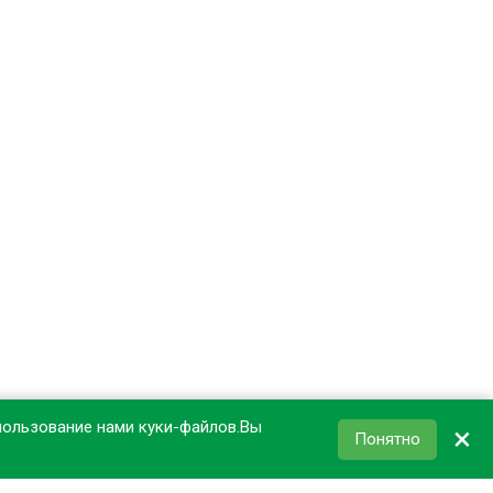
пользование нами куки-файлов.Вы
×
Понятно
КОРЗИНА
0
₽