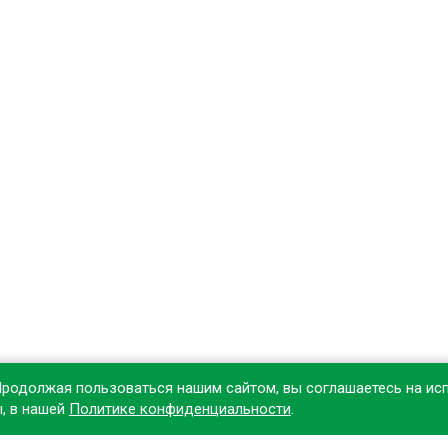
Продолжая пользоваться нашим сайтом, вы соглашаетесь на ис
ы, в нашей
Политике конфиденциальности
.
овите наше приложение, чтобы делать покупки удобнее!