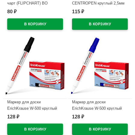
чарт (FLIPCHART) ВО
CENTROPEN круглый 2,5мм
круглый 2,5мм черный
зеленый арт.8559/1З
80
115
₽
₽
арт.8550/1Ч
В наличии
В наличии
Маркер для доски
Маркер для доски
ErichKrause W-500 круглый
ErichKrause W-500 круглый
2,5мм черный арт.12845
2,5мм синий арт.12846 (Ст.12)
128
128
₽
₽
(Ст.12)
В наличии
В наличии