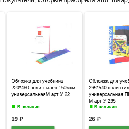
Покупатели, которые приобрели этот товар,
Обложка для учебника
Обложка для учебн
220*460 полиэтилен 150мкм
265*540 полиэтилен
универсальнаяМ арт У 22
универсальная ПЕ
М арт У 265
В наличии
В наличии
19
₽
26
₽