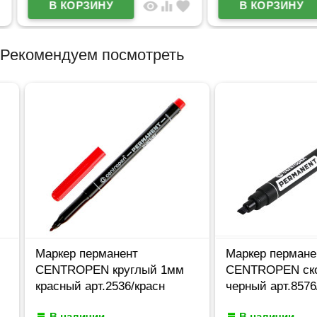
visibility
equalizer
favorite
Рекомендуем посмотреть
Маркер перманент
Маркер перманентн
CENTROPEN круглый 1мм
CENTROPEN скош 1
красный арт.2536/красн
черный арт.8576/Ч
В наличии
В наличии