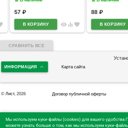
57
₽
88
₽
visibility
equalizer
favorite
Устан
ИНФОРМАЦИЯ
Карта сайта
©
Лист
, 2026
Договор публичной оферты
Мы используем куки-файлы (cookies) для вашего удобства.
можете узнать больше о том, как мы используем куки-файл