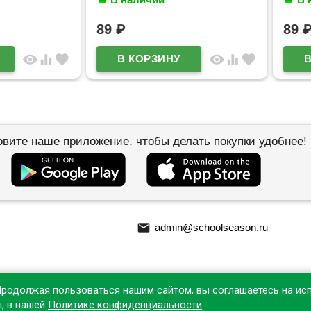
89
₽
89
₽
visibility
equalizer
favorite
visibility
equalizer
favorite
овите наше приложение, чтобы делать покупки удобнее!
email
admin@schoolseason.ru
Продолжая пользоваться нашим сайтом, вы соглашаетесь на ис
ы, в нашей
Политике конфиденциальности
.