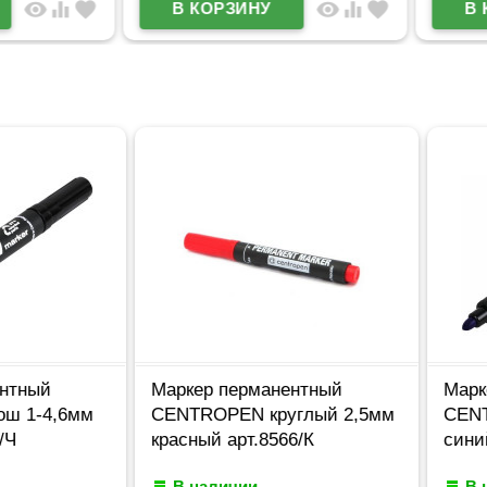
visibility
equalizer
favorite
visibility
equalizer
favorite
ый
Маркер перманентный
Маркер 
-4,6мм
CENTROPEN круглый 2,5мм
CENTROP
красный арт.8566/К
синий ар
В наличии
В нал