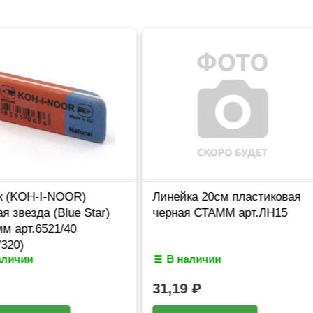
(KOH-I-NOOR)
Линейка 20см пластиковая
звезда (Blue Star)
черная СТАММ арт.ЛН15
арт.6521/40
0)
ичии
В наличии
31,19
₽