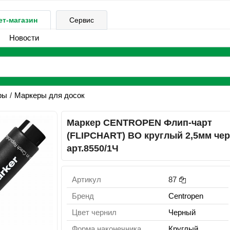
ет-магазин
Сервис
Новости
ры
Маркеры для досок
Маркер CENTROPEN Флип-чарт
(FLIPCHART) ВО круглый 2,5мм че
арт.8550/1Ч
Артикул
87
Бренд
Centropen
Цвет чернил
Черный
Форма наконечника
Круглый