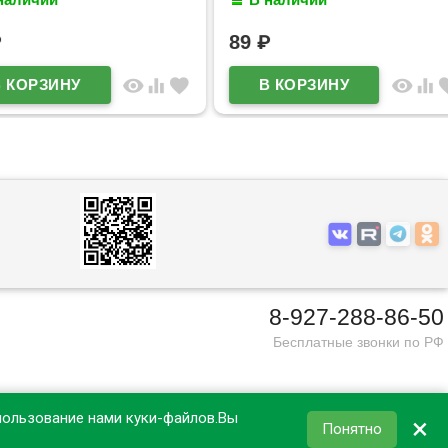
89
₽
visibility
equalizer
favorite
visibility
equalizer
favorite
8-927-288-86-50
Бесплатные звонки по РФ
пользование нами куки-файлов.Вы
×
Понятно
КОРЗИНА