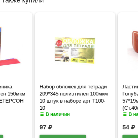
 также купили
ика
Набор обложек для тетради
Ластик 
 150мкм
209*345 полиэтилен 100мкм
Голубая 
ТЕРСОН
10 штук в наборе арт Т100-
57*19мм 
10
(Ст.40/32
В наличии
В нал
97
₽
54
₽