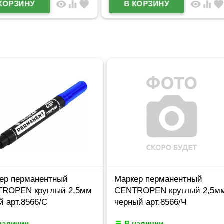
visibility
equalizer
favorite
visibility
equalizer
favorite
перманентный
Маркер перманентный
EN круглый 2,5мм
CENTROPEN круглый 2,5мм
т.8566/С
черный арт.8566/Ч
ичии
В наличии