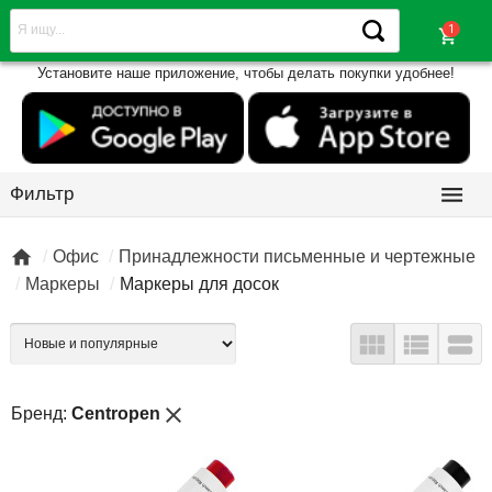
shopping_cart
Установите наше приложение, чтобы делать покупки удобнее!

Фильтр

Офис
Принадлежности письменные и чертежные
Маркеры
Маркеры для досок



close
Бренд:
Centropen