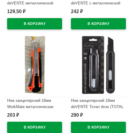
deVENTE металлической
deVENTE с металлической
направляющей арт.4090307
направляющей, каучуковые
129,50
242
₽
₽
вставки
В наличии
В наличии
Нож канцелярский 18мм
Нож канцелярский 18мм
WorkMate металлическая
deVENTE Тотал блэк (TOTAL
направляющая, резиновые
BLACK) металлические
203
290
₽
₽
вставки арт.070000900
направляющие
автоматическая система
В наличии
фиксации лезвия арт.4090405