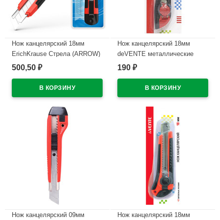
Нож канцелярский 18мм
Нож канцелярский 18мм
ErichKrause Стрела (ARROW)
deVENTE металлические
с автоматической фиксацией
направляющие арт.4090308
500,50
190
₽
₽
лезвия арт.19152 (Ст.12/96)
В наличии
В наличии
Нож канцелярский 09мм
Нож канцелярский 18мм