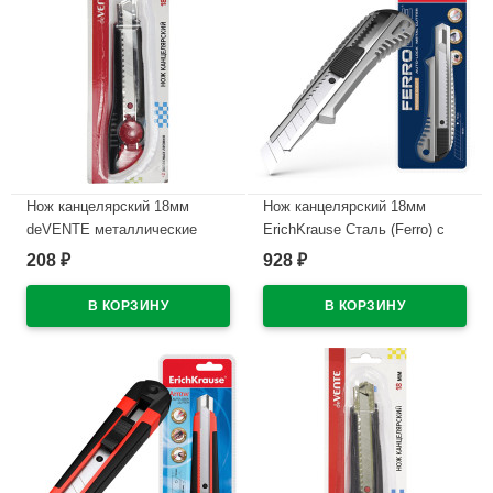
Нож канцелярский 18мм
Нож канцелярский 18мм
deVENTE металлические
ErichKrause Сталь (Ferro) с
направляющие + 2 запасных
автоматической фиксацией
208
928
₽
₽
лезвия арт.4090401
лезвия металлический
арт.19158 (Ст.12/96)
В наличии
В наличии