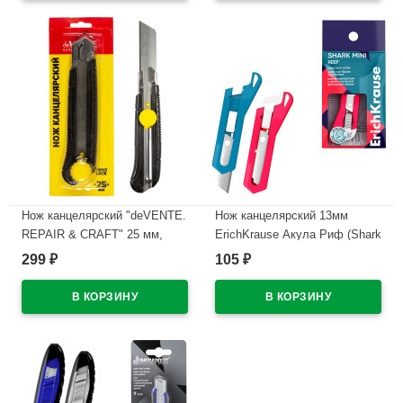
В наличии
Нож канцелярский "deVENTE.
Нож канцелярский 13мм
REPAIR & CRAFT" 25 мм,
ErichKrause Акула Риф (Shark
металлическое
Mini Reef) с автоматической
299
105
₽
₽
направляющее, ручная
фиксацией лезвия арт.62756
система фиксации лезвия
(Ст.50)
арт.4090408 (Ст.12/144)
В наличии
В наличии