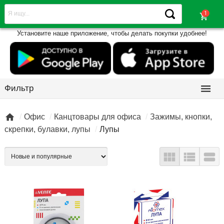
shopping_cart
Установите наше приложение, чтобы делать покупки удобнее!

Фильтр

Офис
Канцтовары для офиса
Зажимы, кнопки,
скрепки, булавки, лупы
Лупы


