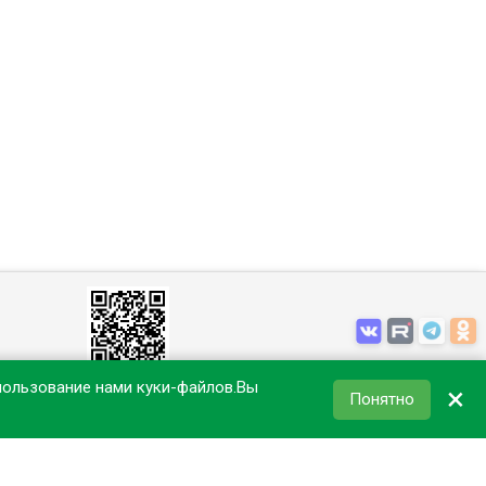
пользование нами куки-файлов.Вы
×
Понятно
КОРЗИНА
8-927-288-86-50
0
₽
Бесплатные звонки по РФ