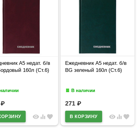
невник А5 недат. б/в
Ежедневник А5 недат. б/в
ордовый 160л (Ст.6)
BG зеленый 160л (Ст.6)
 наличии
В наличии
1
₽
271
₽
visibility
equalizer
favorite
visibility
equalizer
favorite