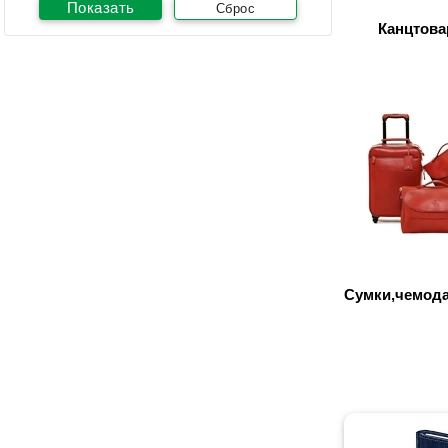
Сброс
Канцтова
Сумки,чемода