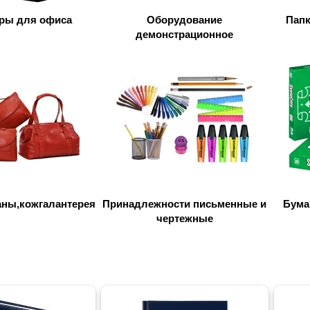
ры для офиса
Оборудование
Папк
демонстрационное
ны,кожгалантерея
Принадлежности письменные и
Бума
чертежные