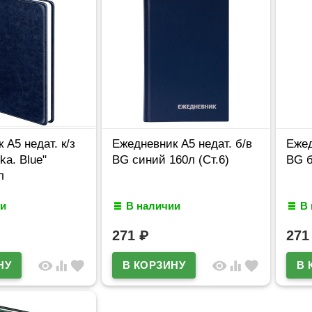
 А5 недат. к/з
Ежедневник А5 недат. б/в
Ежед
ka. Blue"
BG синий 160л (Ст.6)
BG б
л
и
В наличии
В
271
₽
27
visibility
equalizer
favorite
visibility
equalizer
favorite