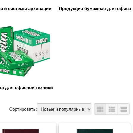
и и системы архивации
Продукция бумажная для офиса
га для офисной техники
view_module
view_list
view_stream
Сортировать: