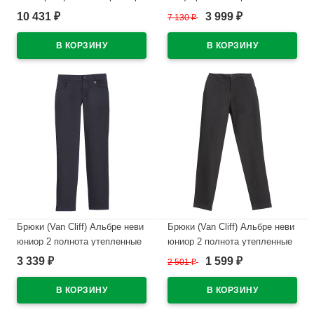
46/176-48/182 цвет синий
силуэт арт.А91053 р.42/158
10 431
3 999
₽
7 130
₽
₽
цвет синий
В наличии
В наличии
Брюки (Van Cliff) Альбре неви
Брюки (Van Cliff) Альбре неви
юниор 2 полнота утепленные
юниор 2 полнота утепленные
арт.A89540 размер 32/128-
арт.A89710 размер 30/128-
3 339
1 599
₽
2 501
₽
₽
44/164 цвет темно-синий
42/164 цвет темно-синий
В наличии
В наличии