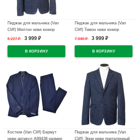
Пиджак для мальчика (Van
Пиджак для мальчика (Van
Cliff) Милтон неви юниор
Cliff) Тимон неви юниор
приталенный силуэт
приталенный силуэт
3 999
3 999
6 227
₽
7 040
₽
₽
₽
арт.А89095 размер 32/134-
арт.А89093 размер 30/128-
42/170 цвет темно-синий
42/158 цвет темно-синий
В наличии
В наличии
Костюм (Van Cliff) Бермут
Пиджак для мальчика (Van
неви артикул А89438 размер
Cliff) Эрни неви приталенный