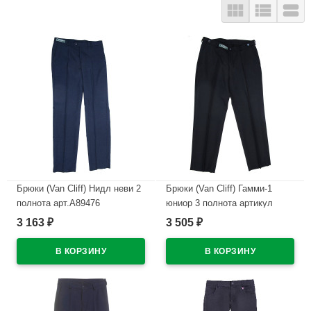



Брюки (Van Cliff) Нидл неви 2
Брюки (Van Cliff) Гамми-1
полнота арт.А89476
юниор 3 полнота артикул
размерный ряд 46/176-48/176
А95471 размерный ряд
3 163
3 505
₽
₽
цвет синий
40/152-42/152 цвет синий
В наличии
В наличии