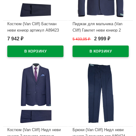
Костюм (Van Cliff) Бастиан
Пиджак для мальчика (Van
неви юниор артикул А89423
Cliff) Гамлет неви юниор 2
размер 32/128-42/170 цвет
полнота арт.А89785 размер
7 942
2 999
₽
5 433,05
₽
₽
темно-синий
30/128-44/170 цвет синий
В наличии
В наличии
Костюм (Van Cliff) Нидл неви
Брюки (Van Cliff) Нидл неви