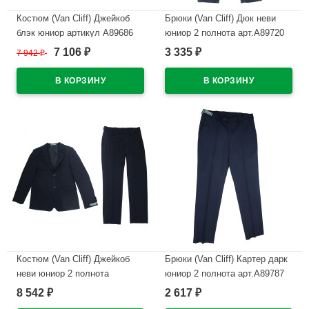
Костюм (Van Cliff) Джейкоб
Брюки (Van Cliff) Дюк неви
блэк юниор артикул А89686
юниор 2 полнота арт.A89720
размер 30/128-44/176 цвет
размер 34/140-44/170 цвет
7 106
3 335
7 942
₽
₽
₽
черный
синий
В наличии
В наличии
Костюм (Van Cliff) Джейкоб
Брюки (Van Cliff) Картер дарк
неви юниор 2 полнота
юниор 2 полнота арт.A89787
артикул А89692 размер
размер 30/128-44/176 цвет
8 542
2 617
₽
₽
28/122-44/176 цвет темно-
синий