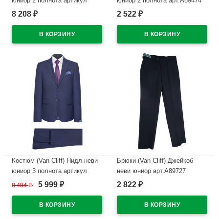
юниор 2 полнота артикул
юниор 2 полнота арт.А89474
А89380 размер 38/146-44/164
размерный ряд 30/128-42/170
8 208
2 522
₽
₽
цвет синий
цвет синий
В наличии
В наличии
Костюм (Van Cliff) Нидл неви
Брюки (Van Cliff) Джейкоб
юниор 3 полнота артикул
неви юниор арт.А89727
А89381 размер 38/146-46/170
размерный ряд 30/128-42/170
5 999
2 822
8 484
₽
₽
₽
цвет синий
цвет темно-синий
В наличии
В наличии