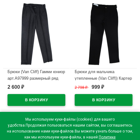
Брюки (Van Cliff) Гамми юниор
Брюки для мальчика
арт.А97999 размерный ряд
утепленные (Van Cliff)) Картер
30/128-44/176 цвет серый
блэк юниор арт.А90508
2 600
999
₽
2 798
₽
₽
размер 32/128-42/164 (черный)
В наличии
В наличии
Мы используем куки-файлы (cookies) для вашего
1
удобства.Продолжая пользоваться нашим сайтом, вы соглашаетесь
2
на использование нами куки-файлов.Вы можете узнать больше о том,
→
как мы используем куки-файлы, в нашей
Политике