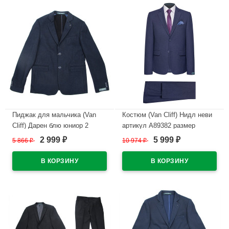
Пиджак для мальчика (Van
Костюм (Van Cliff) Нидл неви
Cliff) Дарен блю юниор 2
артикул А89382 размер
полнота арт.А89817 размер
46/176-48/182 цвет синий
2 999
5 999
5 866
₽
10 974
₽
₽
₽
32/134-44/170 цвет синий
В наличии
В наличии