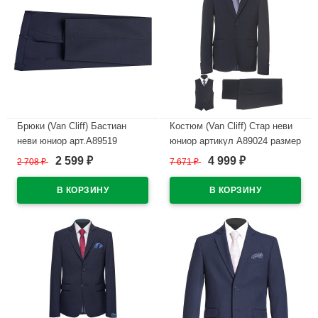
Брюки (Van Cliff) Бастиан
Костюм (Van Cliff) Стар неви
неви юниор арт.А89519
юниор артикул А89024 размер
размерный ряд 30/128-44/170
30/128-44/170 цвет синий
2 599
4 999
2 708
₽
7 671
₽
₽
₽
цвет темно-синий
В наличии
В наличии