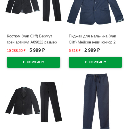
Костюм (Van Cliff) Бермут
Пиджак для мальчика (Van
грей артикул А89822 размер
Cliff) Мейсон неви юниор 2
46/176-48/182 цвет серый
полнота арт.А89719 размер
5 999
2 999
10 288,50
₽
6 318
₽
₽
₽
32/134-44/170 цвет синий
В наличии
В наличии