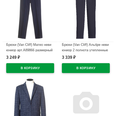
Брюки (Van Cliff) Матео неви
Брюки (Van Cliff) Альбре неви
юниор арт.А89866 размерный
юниор 2 полнота утепленные
ряд 30/128-42/170 цвет темно-
арт.A89540 размер 32/128-
3 249
3 339
₽
₽
синий
44/164 цвет темно-синий
В наличии
В наличии