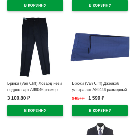
синий
В наличии
В наличии
Брюки (Van Cliff) Ховард неви
Брюки (Van Cliff) Джейкоб
подрост арт.А99046 размер
ультра арт.А89446 размерный
44/176-48/182 цвет синий
ряд 46/176-48/182 цвет синий
3 100,80
1 599
₽
3 917
₽
₽
В наличии
В наличии