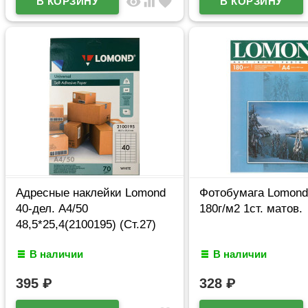
visibility
equalizer
favorite
Адресные наклейки Lomond
Фотобумага Lomond
40-дел. А4/50
180г/м2 1ст. матов.
48,5*25,4(2100195) (Ст.27)
В наличии
В наличии
395
₽
328
₽