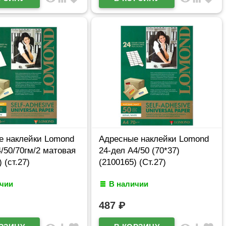
е наклейки Lomond
Адресные наклейки Lomond
4/50/70гм/2 матовая
24-дел A4/50 (70*37)
 (ст.27)
(2100165) (Ст.27)
ичии
В наличии
487
₽