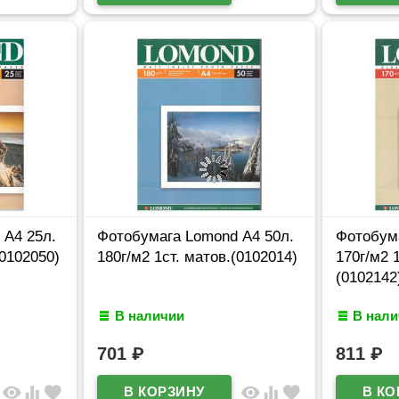
 А4 25л.
Фотобумага Lomond А4 50л.
Фотобума
(0102050)
180г/м2 1ст. матов.(0102014)
170г/м2 
(0102142
В наличии
В нал
701
₽
811
₽
visibility
equalizer
favorite
visibility
equalizer
favorite