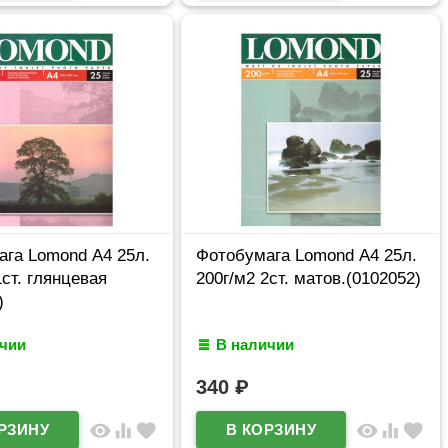
га Lomond А4 25л.
Фотобумага Lomond А4 25л.
1ст. глянцевая
200г/м2 2ст. матов.(0102052)
)
ичии
В наличии
340
₽
visibility
equalizer
favorite
visibility
equalizer
favorite