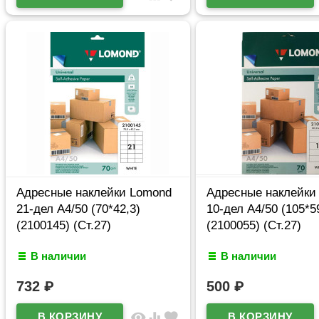
Адресные наклейки Lomond
Адресные наклейки
21-дел A4/50 (70*42,3)
10-дел A4/50 (105*5
(2100145) (Ст.27)
(2100055) (Ст.27)
В наличии
В наличии
732
₽
500
₽
visibility
equalizer
favorite