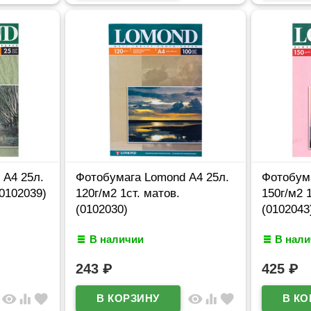
 А4 25л.
Фотобумага Lomond А4 25л.
Фотобума
(0102039)
120г/м2 1ст. матов.
150г/м2 
(0102030)
(0102043
В наличии
В нал
243
₽
425
₽
visibility
equalizer
favorite
visibility
equalizer
favorite