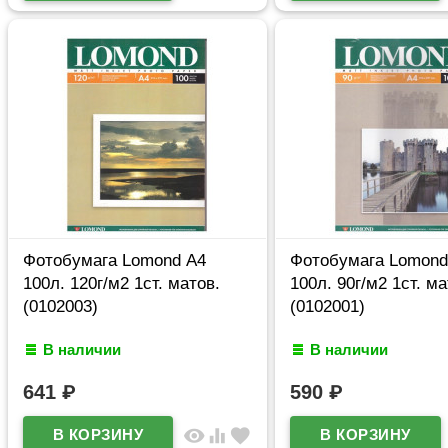
Фотобумага Lomond А4
Фотобумага Lomond
100л. 120г/м2 1ст. матов.
100л. 90г/м2 1ст. ма
(0102003)
(0102001)
В наличии
В наличии
641
₽
590
₽
visibility
equalizer
favorite