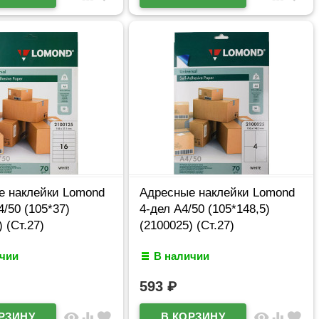
е наклейки Lomond
Адресные наклейки Lomond
4/50 (105*37)
4-дел A4/50 (105*148,5)
 (Ст.27)
(2100025) (Ст.27)
ичии
В наличии
593
₽
visibility
equalizer
favorite
visibility
equalizer
favorite