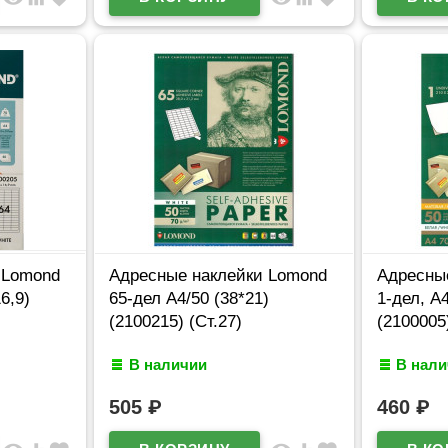
 Lomond
Адресные наклейки Lomond
Адресны
6,9)
65-дел А4/50 (38*21)
1-дел, А
(2100215) (Ст.27)
(2100005)
В наличии
В нал
505
₽
460
₽