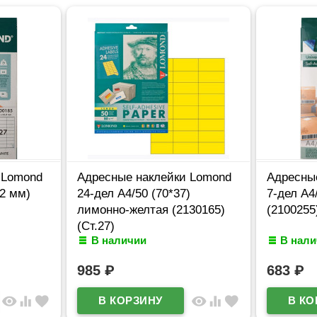
 Lomond
Адресные наклейки Lomond
Адресны
32 мм)
24-дел A4/50 (70*37)
7-дел А4
лимонно-желтая (2130165)
(2100255)
(Ст.27)
В наличии
В нал
985
₽
683
₽
visibility
equalizer
favorite
visibility
equalizer
favorite