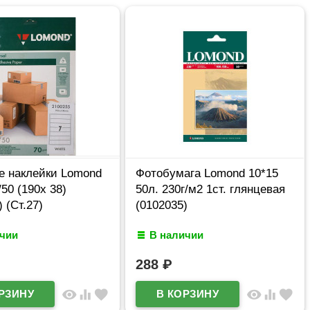
е наклейки Lomond
Фотобумага Lomond 10*15
/50 (190х 38)
50л. 230г/м2 1ст. глянцевая
 (Ст.27)
(0102035)
ичии
В наличии
288
₽
visibility
equalizer
favorite
visibility
equalizer
favorite