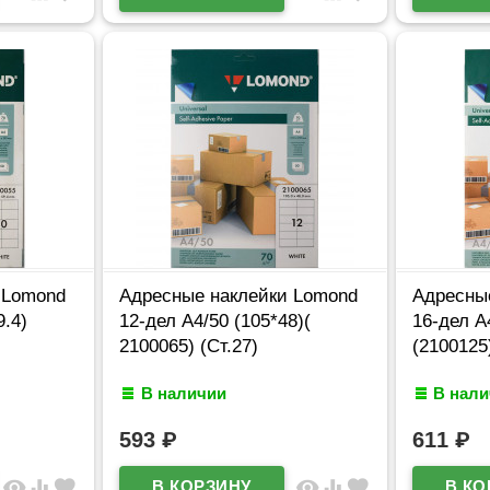
 Lomond
Адресные наклейки Lomond
Адресны
9.4)
12-дел A4/50 (105*48)(
16-дел A
2100065) (Ст.27)
(2100125)
В наличии
В нал
593
₽
611
₽
visibility
equalizer
favorite
visibility
equalizer
favorite