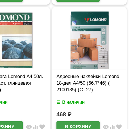
га Lomond А4 50л.
Адресные наклейки Lomond
1ст. глянцевая
18-дел A4/50 (66,7*46) (
)
2100135) (Ст.27)
ичии
В наличии
468
₽
visibility
equalizer
favorite
visibility
equalizer
favorite