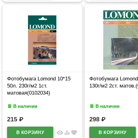
Фотобумага Lomond 10*15
Фотобумага Lomond
50л. 230г/м2 1ст.
130г/м2 2ст. матов.
матовая(0102034)
В наличии
В наличии
215
₽
298
₽
visibility
equalizer
favorite