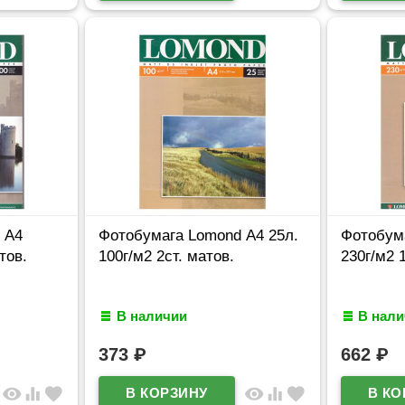
 А4
Фотобумага Lomond А4 25л.
Фотобума
тов.
100г/м2 2ст. матов.
230г/м2 
В наличии
В нал
373
₽
662
₽
visibility
equalizer
favorite
visibility
equalizer
favorite