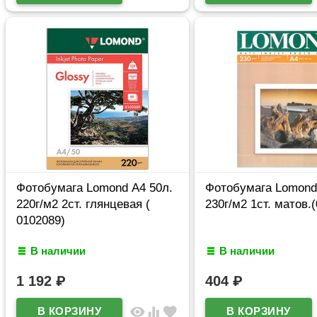
Фотобумага Lomond А4 50л.
Фотобумага Lomond
220г/м2 2ст. глянцевая (
230г/м2 1ст. матов.
0102089)
В наличии
В наличии
1 192
₽
404
₽
visibility
equalizer
favorite