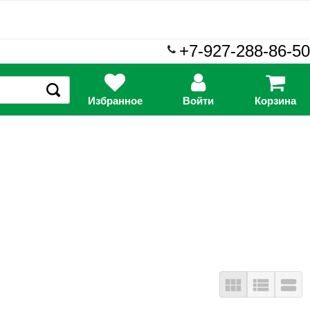
+7-927-288-86-50
Избранное
Войти
Корзина
view_module
view_list
view_stream