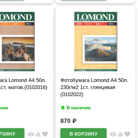
га Lomond А4 50л.
Фотобумага Lomond А4 50л.
1ст. матов.(0102016)
230г/м2 1ст. глянцевая
(0102022)
ичии
В наличии
870
₽
visibility
equalizer
favorite
visibility
equalizer
favorite