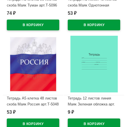
скоба Маяк Туман арт.Т-5096
скоба Маяк Однотонная
К2
ассорти арт.Т-5048 К2
74
53
₽
₽
В наличии
В наличии
Тетрадь А5 клетка 48 листов
Тетрадь 12 листов линия
скоба Маяк Россия арт.Т-5048
Маяк Зеленая обложка арт.
К2
Т5012 Т2 ЗЕЛ 1Г
53
9
₽
₽
В наличии
В наличии