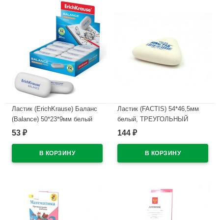
Ластик (ErichKrause) Баланс
Ластик (FACTIS) 54*46,5мм
(Balance) 50*23*9мм белый
белый, ТРЕУГОЛЬНЫЙ
арт.34638
арт.TRI-24
53
144
₽
₽
В наличии
В наличии