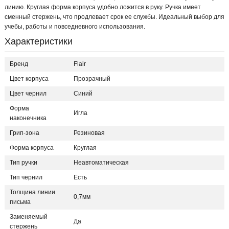
линию. Круглая форма корпуса удобно ложится в руку. Ручка имеет
сменный стержень, что продлевает срок ее службы. Идеальный выбор для
учебы, работы и повседневного использования.
Характеристики
Бренд
Flair
Цвет корпуса
Прозрачный
Цвет чернил
Синий
Форма
Игла
наконечника
Грип-зона
Резиновая
Форма корпуса
Круглая
Тип ручки
Неавтоматическая
Тип чернил
Есть
Толщина линии
0,7мм
письма
Заменяемый
Да
стержень