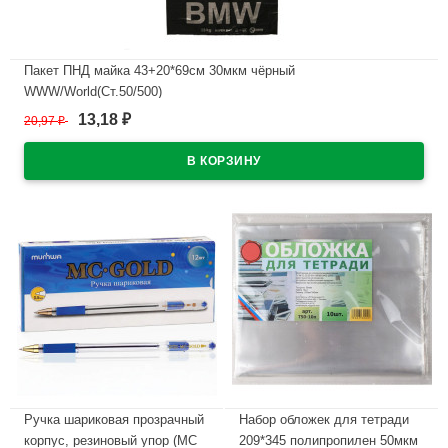
Пакет ПНД майка 43+20*69см 30мкм чёрный
WWW/World(Ст.50/500)
13,18
20,97
₽
₽
В наличии
Ручка шариковая прозрачный
Набор обложек для тетради
корпус, резиновый упор (MC
209*345 полипропилен 50мкм