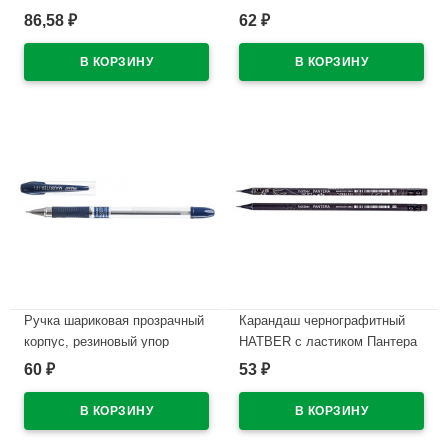
Gold) синий, 0,5мм, масло
10 штук в наборе арт.Т50-10п
86,58
62
₽
₽
арт.BMC-02
В наличии
В наличии
Ручка шариковая прозрачный
Карандаш чернографитный
корпус, резиновый упор
HATBER с ластиком Пантера
(PIANO) синий, 0,5мм, игла,
(Pantera) HB круглый корпус
60
53
₽
₽
масло арт.РТ-335А/335 (Ст.12)
арт.BL_072750/074603 (Ст6)
В наличии
В наличии