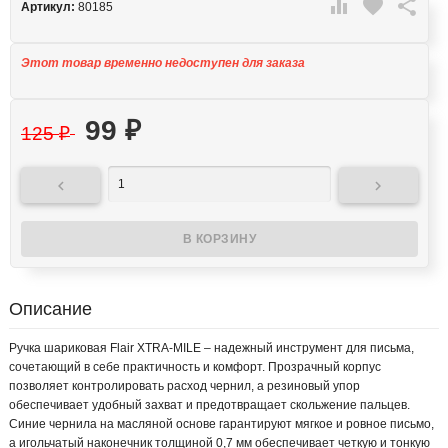

favorite

Артикул:
80185
Этот товар временно недоступен для заказа
99
₽
125
₽


Описание
Ручка шариковая Flair XTRA-MILE – надежный инструмент для письма,
сочетающий в себе практичность и комфорт. Прозрачный корпус
позволяет контролировать расход чернил, а резиновый упор
обеспечивает удобный захват и предотвращает скольжение пальцев.
Синие чернила на масляной основе гарантируют мягкое и ровное письмо,
а игольчатый наконечник толщиной 0,7 мм обеспечивает четкую и тонкую