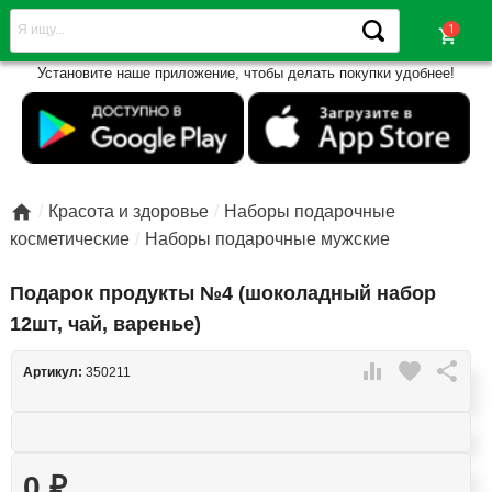
shopping_cart
Установите наше приложение, чтобы делать покупки удобнее!

Красота и здоровье
Наборы подарочные
косметические
Наборы подарочные мужские
Подарок продукты №4 (шоколадный набор
12шт, чай, варенье)

favorite

Артикул:
350211
0
₽