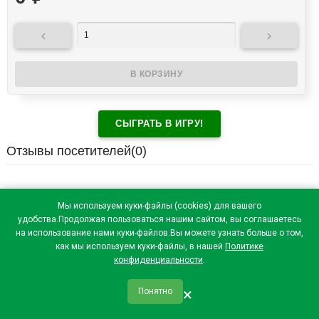


СЫГРАТЬ В ИГРУ!
Отзывы посетителей(
0
)
Мы используем куки-файлы (cookies) для вашего
удобства.Продолжая пользоваться нашим сайтом, вы соглашаетесь
на использование нами куки-файлов.Вы можете узнать больше о том,
как мы используем куки-файлы, в нашей
Политике
конфиденциальности
.
×
Понятно
qr_code
home
favorite
verified
person
Главная
Закладки
Мои купоны
Профиль