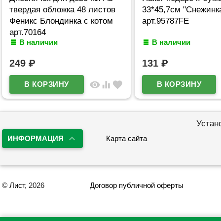
твердая обложка 48 листов
33*45,7см "Снежинк
Феникс Блондинка с котом
арт.95787FE
арт.70164
В наличии
В наличии
249
₽
131
₽
visibility
equalizer
favorite
Устан
ИНФОРМАЦИЯ
Карта сайта
©
Лист
, 2026
Договор публичной оферты