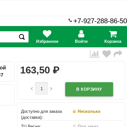
+7-927-288-86-50
Избранное
Войти
Корзина
₽
163,50
мой
87


Доступно для заказа
Несколько
(доставка):
ТЦ Весна:
Под заказ