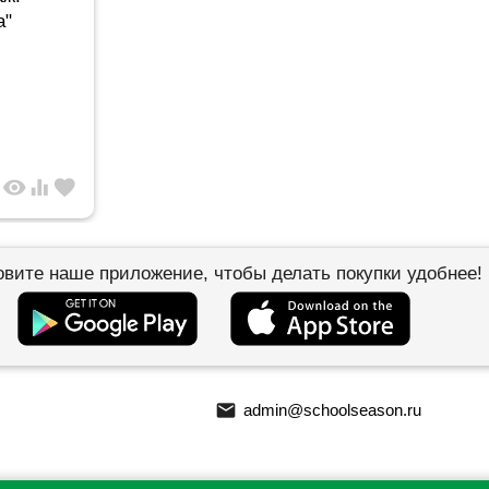
а"
visibility
equalizer
favorite
овите наше приложение, чтобы делать покупки удобнее!
email
admin@schoolseason.ru