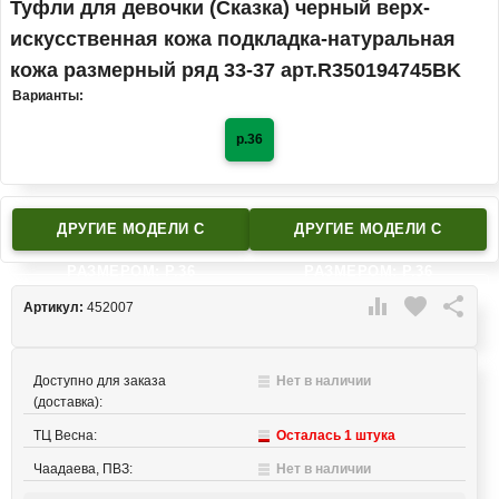
Туфли для девочки (Сказка) черный верх-
искусственная кожа подкладка-натуральная
кожа размерный ряд 33-37 арт.R350194745BK
Варианты:
р.36
ДРУГИЕ МОДЕЛИ C
ДРУГИЕ МОДЕЛИ C
РАЗМЕРОМ: Р.36
РАЗМЕРОМ: Р.36

favorite

Артикул:
452007
Доступно для заказа
Нет в наличии
(доставка):
ТЦ Весна:
Осталась 1 штука
Чаадаева, ПВЗ:
Нет в наличии