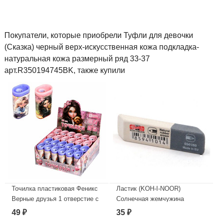
Покупатели, которые приобрели Туфли для девочки
(Сказка) черный верх-искусственная кожа подкладка-
натуральная кожа размерный ряд 33-37
арт.R350194745BK, также купили
Точилка пластиковая Феникс
Ластик (KOH-I-NOOR)
Верные друзья 1 отверстие с
Солнечная жемчужина
контейнером ассорти
(Sunpearl) 60*13мм
49
35
₽
₽