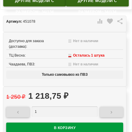
ДРУГИЕ МОДЕЛИ C
ДРУГИЕ МОДЕЛИ C
РАЗМЕРОМ: 34/134
РАЗМЕРОМ: 34/134

favorite

Артикул:
451078
Доступно для заказа
Нет в наличии
(доставка):
ТЦ Весна:
Осталась 1 штука
Чаадаева, ПВЗ:
Нет в наличии
Только самовывоз из ПВЗ
1 218,75
₽
1 250
₽

