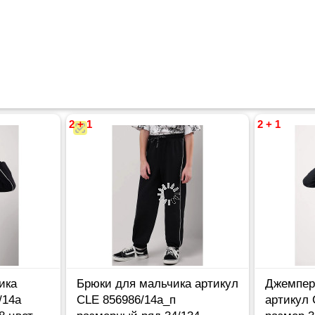
2 + 1
2 + 1
ика
Брюки для мальчика артикул
Джемпер
/14а
CLE 856986/14а_п
артикул