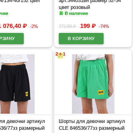
4/134-40/152 цвет
арт.544031вн размер 52-54
цвет розовый
ичии
В наличии
1 076,40
₽
199
₽
-2%
772,80
₽
-74%
2 + 1
ля девочки артикул
Шорты для девочки артикул
536/77зз размерный
CLE 846536/77зз размерный