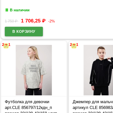
В наличии
1 706,25
₽
1 750
₽
-2%
2 + 1
2 + 1
Футболка для девочки
Джемпер для мальч
арт.CLE 856797/12кдн_п
артикул CLE 856983