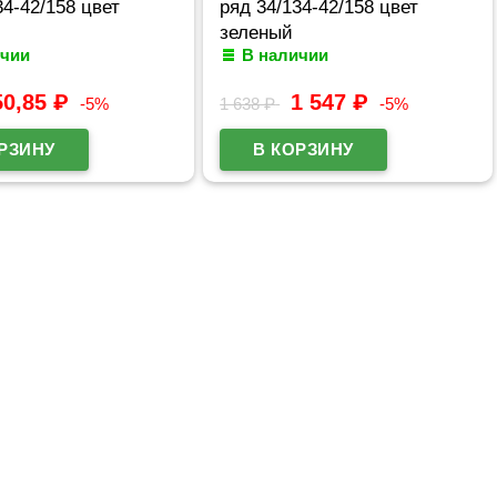
34-42/158 цвет
ряд 34/134-42/158 цвет
зеленый
ичии
В наличии
50,85
₽
1 547
₽
-5%
1 638
₽
-5%