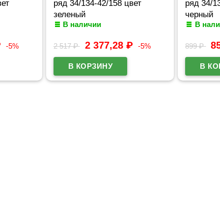
вет
ряд 34/134-42/158 цвет
ряд 34/1
зеленый
черный
В наличии
В нал
₽
2 377,28
₽
8
-5%
2 517
₽
-5%
899
₽