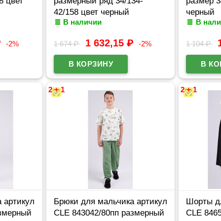
8 цвет
размерный ряд 34/134-
размер 3
42/158 цвет черный
черный
В наличии
В нал
₽
1 632,15
₽
-2%
1 674
₽
-2%
1 104
₽
2 + 1
2 + 1
 артикул
Брюки для мальчика артикул
Шорты д
азмерный
CLE 843042/80пп размерный
CLE 846