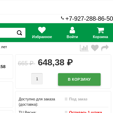
+7-927-288-86-50
Избранное
Войти
Корзина
 лет
₽
648,38
665
₽
158
Доступно для заказа
Под заказ
(доставка):
ТЦ Весна:
Осталась 1 штука