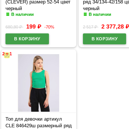
(CLEVER) размер 52-54 цвет
ряд 34/134-42/158 ц
черный
черный
В наличии
В наличии
199
₽
2 377,28
680,80
₽
-70%
2 517
₽
2 + 1
Топ для девочки артикул
CLE 846429ш размерный ряд