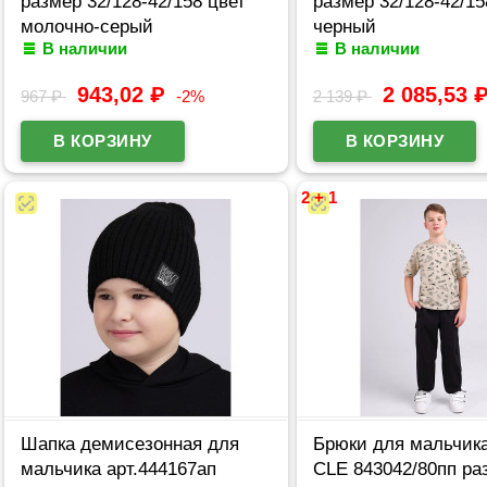
размер 32/128-42/158 цвет
размер 32/128-42/15
молочно-серый
черный
В наличии
В наличии
943,02
₽
2 085,53
967
₽
-2%
2 139
₽
2 + 1
Шапка демисезонная для
Брюки для мальчика
мальчика арт.444167ап
CLE 843042/80пп р