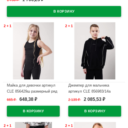
1 750
₽
2 + 1
2 + 1
Майка для девочки артикул
Джемпер для мальчика
CLE 856429ш размерный ряд
артикул CLE 856983/14а
32/128-42/158 цвет черный
размер 32/128-42/158 цвет
648,38
2 085,53
665
₽
2 139
₽
₽
₽
черный
В наличии
В наличии
2 + 1
2 + 1