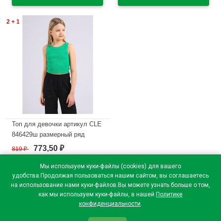
В наличии
В наличии
2 + 1
Топ для девочки артикул CLE
846429ш размерный ряд
32/128- 42/158 цвет темно-
773,50
819
₽
₽
зеленый
Мы используем куки-файлы (cookies) для вашего
В наличии
удобства.Продолжая пользоваться нашим сайтом, вы соглашаетесь
на использование нами куки-файлов.Вы можете узнать больше о том,
как мы используем куки-файлы, в нашей
Политике
конфиденциальности
.