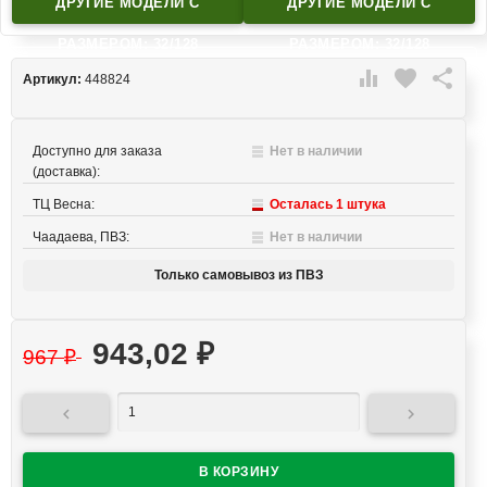
ДРУГИЕ МОДЕЛИ C
ДРУГИЕ МОДЕЛИ C
РАЗМЕРОМ: 32/128
РАЗМЕРОМ: 32/128

favorite

Артикул:
448824
Доступно для заказа
Нет в наличии
(доставка):
ТЦ Весна:
Осталась 1 штука
Чаадаева, ПВЗ:
Нет в наличии
Только самовывоз из ПВЗ
943,02
₽
967
₽

