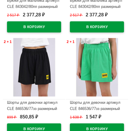
Брюки для мальчика артикул
Брюки для мальчика артикул
CLE 843042/80пп размерный
CLE 843042/80пп размерный
ряд 34/134-42/158 цвет
ряд 34/134-42/158 цвет
2 377,28
2 377,28
2 517
₽
2 517
₽
₽
₽
черный
зеленый
В наличии
В наличии
2 + 1
2 + 1
Шорты для девочки артикул
Шорты для девочки артикул
CLE 846536/77зз размерный
CLE 846536/77зз размерный
ряд 34/134-42/158 цвет
ряд 34/134-42/158 цвет
850,85
1 547
899
₽
1 638
₽
₽
₽
черный
зеленый