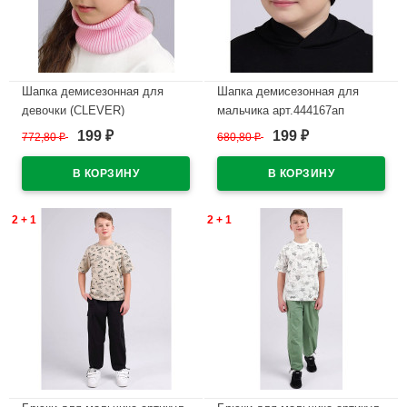
Шапка демисезонная для
Шапка демисезонная для
девочки (CLEVER)
мальчика арт.444167ап
арт.544031вн размер 52-54
(CLEVER) размер 52-54 цвет
199
199
772,80
₽
680,80
₽
₽
₽
цвет розовый
черный
В наличии
В наличии
2 + 1
2 + 1