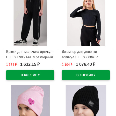
Брюки для мальчика артикул
Джемпер для девочки
CLE 856986/14а_п размерный
артикул CLE 856884шл
ряд 34/134-42/158 цвет
размер 34/134-40/152 цвет
1 632,15
1 076,40
1 674
₽
1 104
₽
₽
₽
черный
черный
В наличии
В наличии