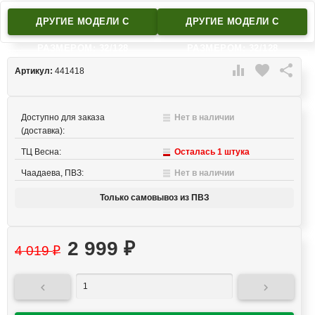
ДРУГИЕ МОДЕЛИ C
ДРУГИЕ МОДЕЛИ C
РАЗМЕРОМ: 32/128
РАЗМЕРОМ: 32/128

favorite

Артикул:
441418
Доступно для заказа
Нет в наличии
(доставка):
ТЦ Весна:
Осталась 1 штука
Чаадаева, ПВЗ:
Нет в наличии
Только самовывоз из ПВЗ
2 999
₽
4 019
₽

