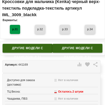
Кроссовки для мальчика (Kenka) черный верх-
текстиль подкладка-текстиль артикул
IML_3009_blackk
Варианты:
р.31
р.32
р.33
р.34
ДРУГИЕ МОДЕЛИ C
ДРУГИЕ МОДЕЛИ C
РАЗМЕРОМ: Р.31
РАЗМЕРОМ: Р.31

favorite

Артикул:
441169
Доступно для заказа
Нет в наличии
(доставка):
ТЦ Весна:
Осталось 2 штуки
Чаадаева, ПВЗ:
Нет в наличии