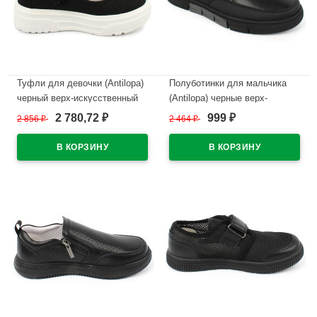
Туфли для девочки (Antilopa)
Полуботинки для мальчика
черный верх-искусственный
(Antilopa) черные верх-
нубук подкладка-натуральная
искусственная кожа
2 780,72
999
2 856
₽
2 464
₽
₽
₽
кожа размерный ряд 32-36
подкладка-искусственная
арт.AL 11380
кожа размер 32-37 арт.AL
7400
В наличии
В наличии