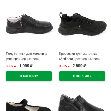
Полуботинки для мальчика
Кроссовки для мальчика
(Antilopa) черные верх-
(Antilopa) цвет черный верх-
натуральная кожа подкладка-
текстиль подкладка-текстиль
1 999
2 599
3 172
₽
3 325
₽
₽
₽
натуральная кожа размер 36-
артикул AL 12471
41 арт.AL 7262
В наличии
В наличии