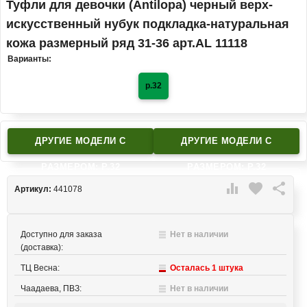
Туфли для девочки (Antilopa) черный верх-
искусственный нубук подкладка-натуральная
кожа размерный ряд 31-36 арт.AL 11118
Варианты:
р.32
ДРУГИЕ МОДЕЛИ C
ДРУГИЕ МОДЕЛИ C
РАЗМЕРОМ: Р.32
РАЗМЕРОМ: Р.32

favorite

Артикул:
441078
Доступно для заказа
Нет в наличии
(доставка):
ТЦ Весна:
Осталась 1 штука
Чаадаева, ПВЗ:
Нет в наличии