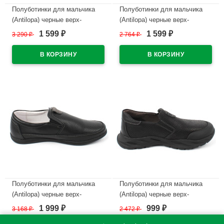
Полуботинки для мальчика
Полуботинки для мальчика
(Antilopa) черные верх-
(Antilopa) черные верх-
натуральная кожа подкладка-
искусственная кожа +
1 599
1 599
3 290
₽
2 764
₽
₽
₽
натуральная кожа размер 32-
текстиль подкладка-без
37 арт.AL 7282
подклада размер 32-37 арт.AL
7082
В наличии
В наличии
Полуботинки для мальчика
Полуботинки для мальчика
(Antilopa) черные верх-
(Antilopa) черные верх-
натуральная кожа подкладка-
искусственный нубук
1 999
999
3 168
₽
2 472
₽
₽
₽
натуральная кожа размер 33-
подкладка-натуральная кожа