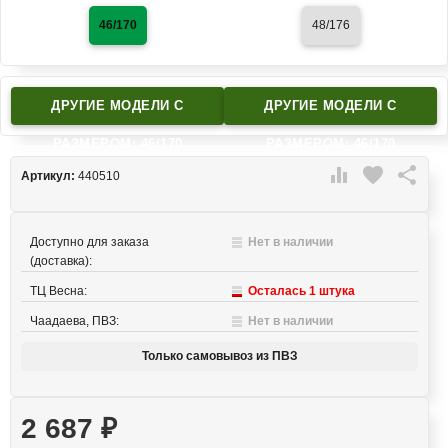
46/170
48/176
ДРУГИЕ МОДЕЛИ C
ДРУГИЕ МОДЕЛИ C
РАЗМЕРОМ: 46/170
РАЗМЕРОМ: 46/170

favorite

Артикул:
440510
Доступно для заказа
Нет в наличии
(доставка):
ТЦ Весна:
Осталась 1 штука
Чаадаева, ПВЗ:
Нет в наличии
Только самовывоз из ПВЗ
2 687
₽