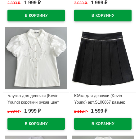
белый арт.R105919
голубой арт.R105714
1 999
1 999
2 803
₽
3 039
₽
₽
₽
размерный ряд 34/134-44/164
размерный ряд 44/164-48/176
В наличии
В наличии
Блузка для девочки (Kevin
Юбка для девочки (Kevin
Young) короткий рукав цвет
Young) арт.S106867 размер
белый арт.R105141
30/122-40/152 цвет синий
1 999
1 599
2 834
₽
2 112
₽
₽
₽
размерный ряд 30/122-38/146
В наличии
В наличии