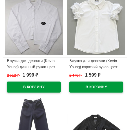
Блузка для девочки (Kevin
Блузка для девочки (Kevin
Young) длинный рукав цвет
Young) короткий рукав цвет
белый арт.R105743-1
белый арт.R105699
1 999
1 599
2 512
₽
2 470
₽
₽
₽
размерный ряд 34/134-44/164
размерный ряд 30/122-38/146
В наличии
В наличии