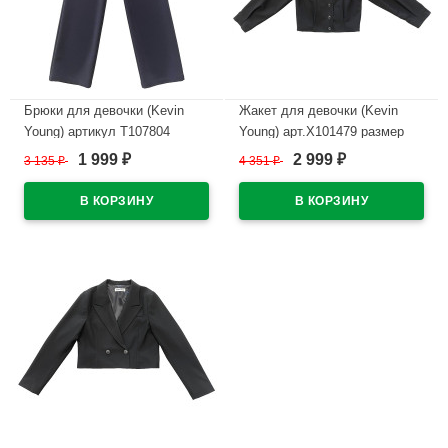
Брюки для девочки (Kevin
Жакет для девочки (Kevin
Young) артикул T107804
Young) арт.X101479 размер
размер 44/164-48/176 цвет
34/134 44/164 цвет синий
1 999
2 999
3 135
₽
4 351
₽
₽
₽
синий
В наличии
В наличии