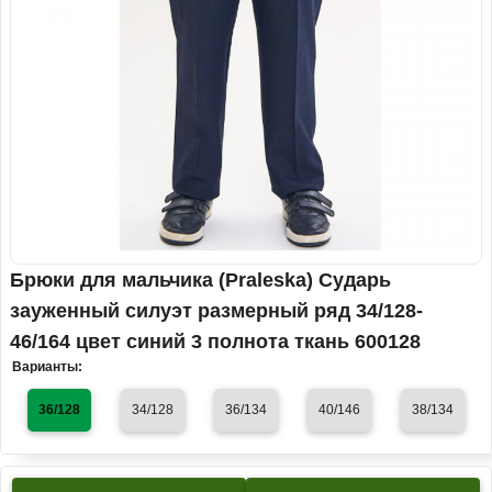
Брюки для мальчика (Praleska) Сударь
зауженный силуэт размерный ряд 34/128-
46/164 цвет синий 3 полнота ткань 600128
Варианты:
36/128
34/128
36/134
40/146
38/134