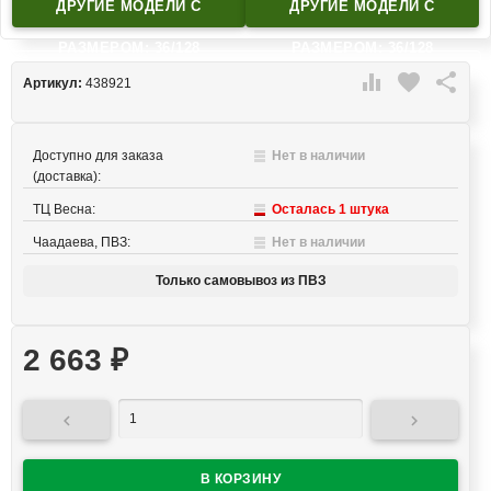
ДРУГИЕ МОДЕЛИ C
ДРУГИЕ МОДЕЛИ C
РАЗМЕРОМ: 36/128
РАЗМЕРОМ: 36/128

favorite

Артикул:
438921
Доступно для заказа
Нет в наличии
(доставка):
ТЦ Весна:
Осталась 1 штука
Чаадаева, ПВЗ:
Нет в наличии
Только самовывоз из ПВЗ
2 663
₽

