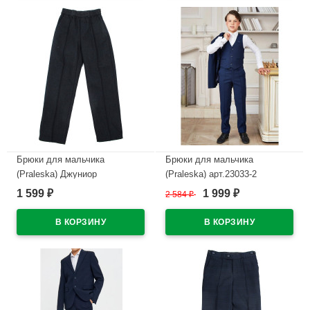
Брюки для мальчика
Брюки для мальчика
(Praleska) Джуниор
(Praleska) арт.23033-2
зауженный силуэт размерный
Президент 3 полнота
1 599
1 999
₽
2 584
₽
₽
ряд 30/128-42/164 цвет синий
зауженный силуэт размерный
джинс
ряд 28/122-46/182 цвет синий
В наличии
В наличии