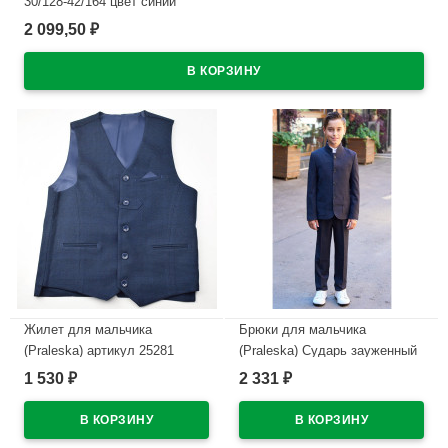
30/128-42/164 цвет синий
2 099,50
₽
В наличии
Жилет для мальчика
Брюки для мальчика
(Praleska) артикул 25281
(Praleska) Сударь зауженный
Сударь размер 30/128-42/164
силуэт размерный ряд 30/134-
1 530
2 331
₽
₽
цвет синий
42/170 цвет синий
В наличии
В наличии