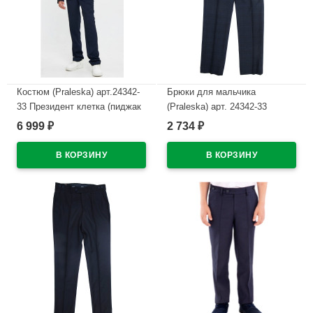
Костюм (Praleska) арт.24342-
Брюки для мальчика
33 Президент клетка (пиджак
(Praleska) арт. 24342-33
классический/брюки
Президент клетка зауженный
6 999
2 734
₽
₽
зауженные) размерный ряд
силуэт размерный ряд 30/122-
30/122-46/176 цвет синий
48/182 цвет синий
В наличии
В наличии