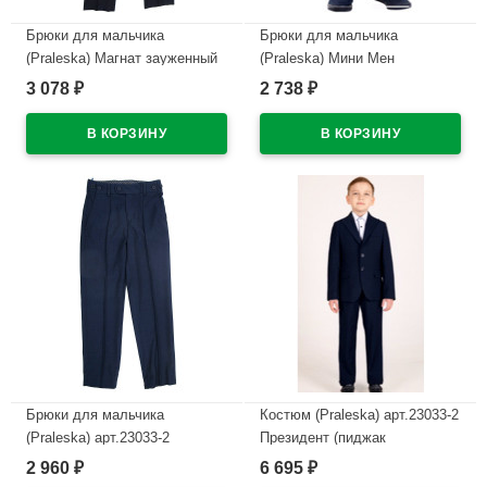
Брюки для мальчика
Брюки для мальчика
(Praleska) Магнат зауженный
(Praleska) Мини Мен
силуэт размерный ряд 44/170-
зауженный силуэт размерный
3 078
2 738
₽
₽
46/182 цвет синий
ряд 28/122-42/170 цвет синий
В наличии
В наличии
Брюки для мальчика
Костюм (Praleska) арт.23033-2
(Praleska) арт.23033-2
Президент (пиджак
Президент зауженный силуэт
классический/брюки
2 960
6 695
₽
₽
размерный ряд 28/122-46/182
зауженные) размерный ряд