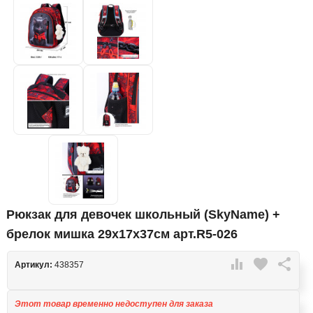
Рюкзак для девочек школьный (SkyName) +
брелок мишка 29х17х37см арт.R5-026

favorite

Артикул:
438357
Этот товар временно недоступен для заказа