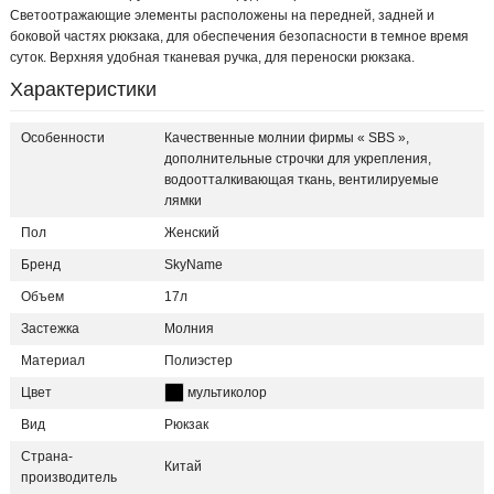
Светоотражающие элементы расположены на передней, задней и
боковой частях рюкзака, для обеспечения безопасности в темное время
суток. Верхняя удобная тканевая ручка, для переноски рюкзака.
Характеристики
Особенности
Качественные молнии фирмы « SBS »,
дополнительные строчки для укрепления,
водоотталкивающая ткань, вентилируемые
лямки
Пол
Женский
Бренд
SkyName
Объем
17л
Застежка
Молния
Материал
Полиэстер
Цвет
мультиколор
Вид
Рюкзак
Страна-
Китай
производитель