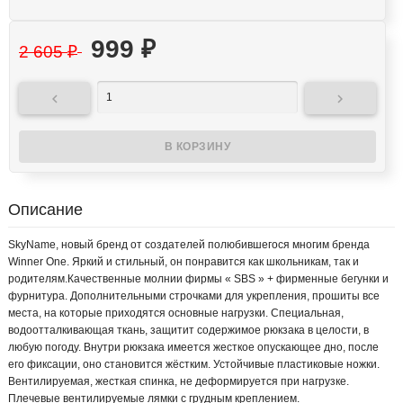
999
₽
2 605
₽


Описание
SkyName, новый бренд от создателей полюбившегося многим бренда
Winner One. Яркий и стильный, он понравится как школьникам, так и
родителям.Качественные молнии фирмы « SBS » + фирменные бегунки и
фурнитура. Дополнительными строчками для укрепления, прошиты все
места, на которые приходятся основные нагрузки. Специальная,
водоотталкивающая ткань, защитит содержимое рюкзака в целости, в
любую погоду. Внутри рюкзака имеется жесткое опускающее дно, после
его фиксации, оно становится жёстким. Устойчивые пластиковые ножки.
Вентилируемая, жесткая спинка, не деформируется при нагрузке.
Плечевые вентилируемые лямки с грудным креплением.