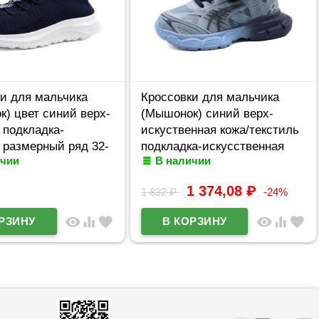
и для мальчика
Кроссовки для мальчика
) цвет синий верх-
(Мышонок) синий верх-
 подкладка-
искуственная кожа/текстиль
 размерный ряд 32-
подкладка-искусственная
ичии
В наличии
ул jwg-H28-3B
кожа размерный ряд 27-32
арт.jwg-E7-3B
1 374,08
₽
1 832
₽
-24%
visibility
equalizer
favorite
visibility
equalizer
favorite