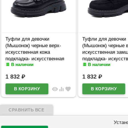
Туфли для девочки
Туфли для девочки
(Мышонок) черные верх-
(Мышонок) черные в
искусственная кожа
искусственная зам
подкладка- искусственная
подкладка- искусст
В наличии
В наличии
кожа артикул jwg-100-3
кожа артикул jwg-11
1 832
₽
1 832
₽
visibility
equalizer
favorite
Устан