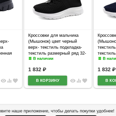
Кроссовки для мальчика
Кроссовк
ерх-
(Мышонок) цвет черный
(Мышонок
ша
верх- текстиль подкладка-
текстиль
венная
текстиль размерный ряд 32-
текстиль
В наличии
В нал
2-6
37 артикул jwg-H28-3А
37 артик
1 832
₽
1 832
₽
visibility
equalizer
favorite
visibility
equalizer
favorite
овите наше приложение, чтобы делать покупки удобнее!