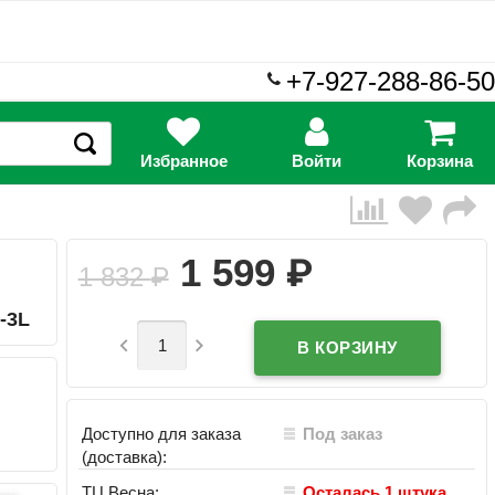
+7-927-288-86-50
Избранное
Войти
Корзина
₽
1 599
1 832
₽
-3L


Доступно для заказа
Под заказ
(доставка):
ТЦ Весна:
Осталась 1 штука