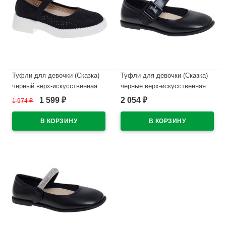
Туфли для девочки (Сказка)
Туфли для девочки (Сказка)
черный верх-искусственная
черные верх-искусственная
кожа подкладка-натуральная
кожа подкладка-натуральная
1 599
2 054
1 974
₽
₽
₽
кожа размерный ряд 32-37
кожа размерный ряд 32-37
арт.R231894779DB
арт.R818094785ВК
В наличии
В наличии