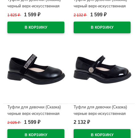
черный верх-искусственная
черный верх-искусственная
кожа подкладка-натуральная
кожа подкладка-
1 599
1 599
1 825
₽
2 132
₽
₽
₽
кожа размерный ряд 33-37
искусственная кожа
арт.R350194745BK
размерный ряд 32-37
арт.R818294765BK
В наличии
В наличии
Туфли для девочки (Сказка)
Туфли для девочки (Сказка)
черные верх-искусственная
черные верх-искусственная
кожа подкладка-натуральная
кожа лак подкладка-
1 599
2 132
2 025
₽
₽
₽
кожа размерный ряд 32-37
натуральная кожа размерный
арт.R818294763BK
ряд 32-37 арт.R818294766BKP