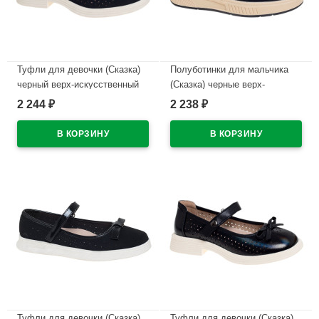
Туфли для девочки (Сказка)
Полуботинки для мальчика
черный верх-искусственный
(Сказка) черные верх-
нубук подкладка-натуральная
искусственная кожа
2 244
2 238
₽
₽
кожа размерный ряд 32-37
подкладка-натуральная кожа
арт.R818294765NBK
размерный ряд 32-37
арт.R590194561BK
В наличии
В наличии
Туфли для девочки (Сказка)
Туфли для девочки (Сказка)