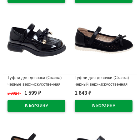
В наличии
В наличии
Туфли для девочки (Сказка)
Туфли для девочки (Сказка)
черные верх-искусственная
черный верх-искусственная
кожа лак подкладка-
кожа подкладка-натуральная
1 599
1 843
2 002
₽
₽
₽
натуральная кожа размерный
кожа размерный ряд 29-33
ряд 29-33 арт.R962194727BKP
арт.R555094709NBK
В наличии
В наличии