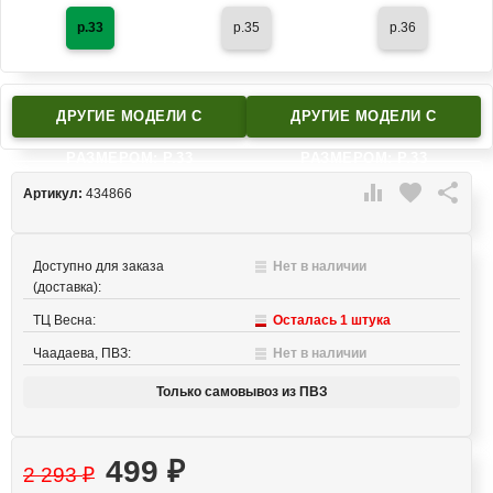
р.33
р.35
р.36
ДРУГИЕ МОДЕЛИ C
ДРУГИЕ МОДЕЛИ C
РАЗМЕРОМ: Р.33
РАЗМЕРОМ: Р.33

favorite

Артикул:
434866
Доступно для заказа
Нет в наличии
(доставка):
ТЦ Весна:
Осталась 1 штука
Чаадаева, ПВЗ:
Нет в наличии
Только самовывоз из ПВЗ
499
₽
2 293
₽