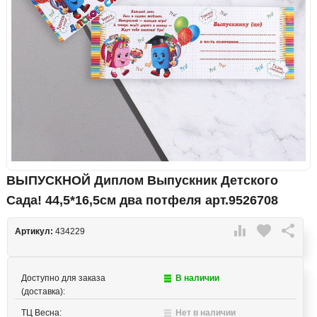
ВЫПУСКНОЙ Диплом Выпускник Детского
Сада! 44,5*16,5см два потфеля арт.9526708

favorite

Артикул:
434229
Доступно для заказа
В наличии
(доставка):
ТЦ Весна:
Нет в наличии