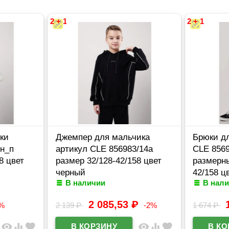
2 + 1
2 + 1
ки
Джемпер для мальчика
Брюки д
дн_п
артикул CLE 856983/14а
CLE 8569
8 цвет
размер 32/128-42/158 цвет
размерны
черный
42/158 ц
В наличии
В нал
2 085,53
₽
2%
2 139
₽
-2%
1 674
₽
visibility
equalizer
favorite
visibility
equalizer
favorite