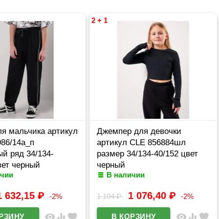
2 + 1
ля мальчика артикул
Джемпер для девочки
86/14а_п
артикул CLE 856884шл
й ряд 34/134-
размер 34/134-40/152 цвет
вет черный
черный
ичии
В наличии
1 632,15
₽
1 076,40
₽
-2%
1 104
₽
-2%
visibility
equalizer
favorite
visibility
equalizer
favorite