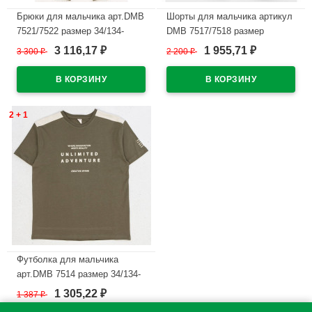
Брюки для мальчика арт.DMB
Шорты для мальчика артикул
7521/7522 размер 34/134-
DMB 7517/7518 размер
44/164 цвет хаки
34/134-44/164 цвет темно-
3 116,17
1 955,71
3 300
₽
2 200
₽
₽
₽
синий
В наличии
В наличии
2 + 1
Футболка для мальчика
арт.DMB 7514 размер 34/134-
44/164 цвет хаки
1 305,22
1 387
₽
₽