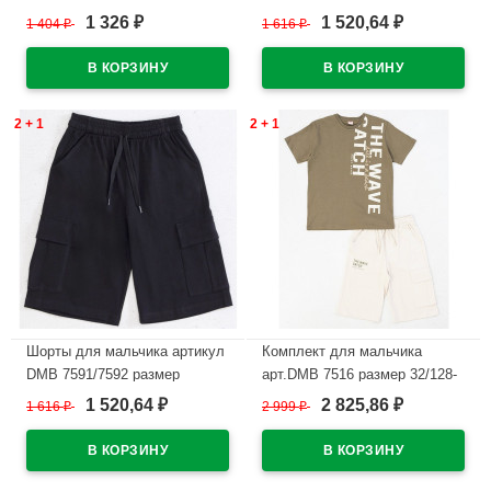
44/164 цвет пыльная роза
44/164 цвет темно-синий
1 326
1 520,64
1 404
₽
1 616
₽
₽
₽
В наличии
В наличии
2 + 1
2 + 1
Шорты для мальчика артикул
Комплект для мальчика
DMB 7591/7592 размер
арт.DMB 7516 размер 32/128-
34/134-44/164 цвет черный
44/164 (футболка+шорты)
1 520,64
2 825,86
1 616
₽
2 999
₽
₽
₽
цвет хаки
В наличии
В наличии