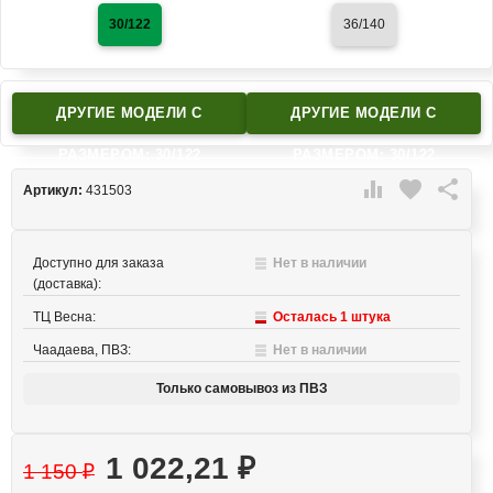
30/122
36/140
ДРУГИЕ МОДЕЛИ C
ДРУГИЕ МОДЕЛИ C
РАЗМЕРОМ: 30/122
РАЗМЕРОМ: 30/122

favorite

Артикул:
431503
Доступно для заказа
Нет в наличии
(доставка):
ТЦ Весна:
Осталась 1 штука
Чаадаева, ПВЗ:
Нет в наличии
Только самовывоз из ПВЗ
1 022,21
₽
1 150
₽