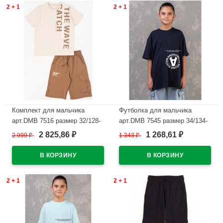
2 + 1
2 + 1
Комплект для мальчика
Футболка для мальчика
арт.DMB 7516 размер 32/128-
арт.DMB 7545 размер 34/134-
44/164 (футболка+шорты)
44/164 цвет темно-синий
2 825,86
1 268,61
2 999
₽
1 343
₽
₽
₽
цвет крем
В наличии
В наличии
2 + 1
2 + 1