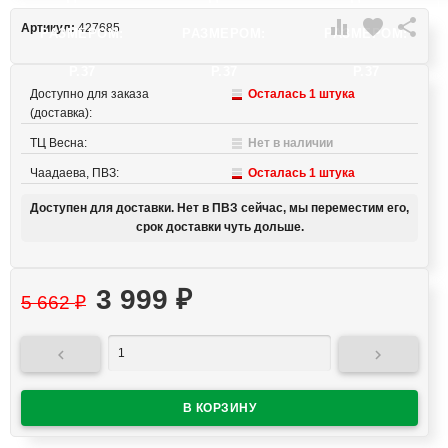

favorite

Артикул:
427685
РАЗМЕРОМ:
РАЗМЕРОМ:
РАЗМЕРОМ:
Р.37
Р.37
Р.37
Доступно для заказа
Осталась 1 штука
(доставка):
ТЦ Весна:
Нет в наличии
Чаадаева, ПВЗ:
Осталась 1 штука
Доступен для доставки. Нет в ПВЗ сейчас, мы переместим его,
срок доставки чуть дольше.
3 999
₽
5 662
₽

