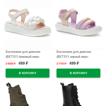
Босоножки для девочки
Босоножки для девочки
(BETSY) бежевый верх-
(BETSY) черный верх-
искусственная кожа
искусственная кожа
499
499
2 836
₽
2 770
₽
₽
₽
подкладка-искусственная
подкладка-искусственная
кожа артикул 947410/04-02
кожа артикул 947408/05-03
В наличии
В наличии