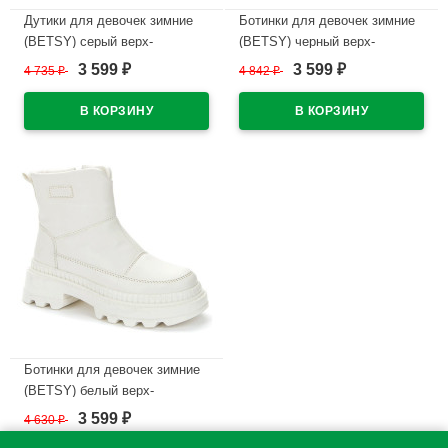
Дутики для девочек зимние
Ботинки для девочек зимние
(BETSY) серый верх-
(BETSY) черный верх-
искусственный нубук/
искусственная кожа/текстиль
3 599
3 599
4 735
₽
4 842
₽
₽
₽
текстиль подкладка-
подкладка -натуральная
натуральная шерсть артикул
шерсть артикул 938322/02-01
938456/07-02
В наличии
В наличии
Ботинки для девочек зимние
(BETSY) белый верх-
искусственная кожа
3 599
4 630
₽
₽
подкладка -натуральная