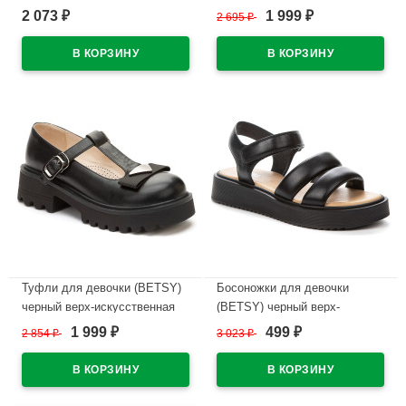
нубук подкладка-натуральная
кожа подкладка-натуральная
2 073
1 999
₽
2 695
₽
₽
кожа артикул 948403/05-02
кожа артикул 948311/02-02
В наличии
В наличии
Туфли для девочки (BETSY)
Босоножки для девочки
черный верх-искусственная
(BETSY) черный верх-
кожа подкладка-натуральная
искусственная кожа
1 999
499
2 854
₽
3 023
₽
₽
₽
кожа артикул 948301/08-01
подкладка-искусственная
кожа артикул 947310/04-01
В наличии
В наличии