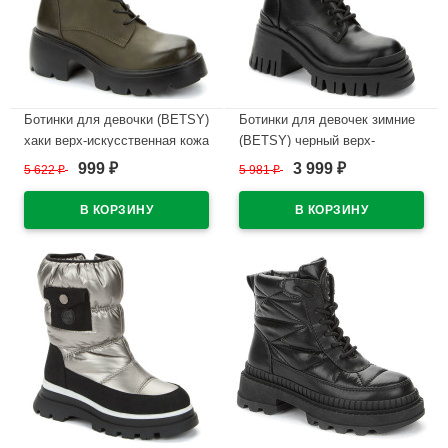
Ботинки для девочки (BETSY)
Ботинки для девочек зимние
хаки верх-искусственная кожа
(BETSY) черный верх-
подкладка - байка артикул
искусственная кожа
999
3 999
5 622
₽
5 981
₽
₽
₽
938035/05-02
подкладка -натуральная
шерсть артикул 938010/04-01
В наличии
В наличии