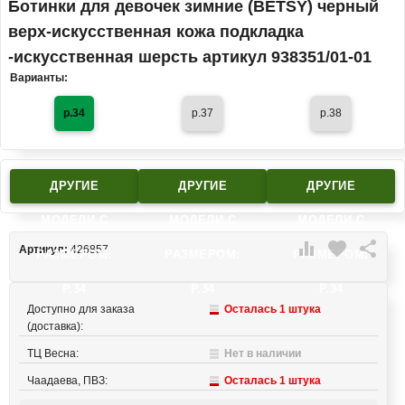
Ботинки для девочек зимние (BETSY) черный
верх-искусственная кожа подкладка
-искусственная шерсть артикул 938351/01-01
Варианты:
р.34
р.37
р.38
ДРУГИЕ
ДРУГИЕ
ДРУГИЕ
МОДЕЛИ C
МОДЕЛИ C
МОДЕЛИ C

favorite

Артикул:
426857
РАЗМЕРОМ:
РАЗМЕРОМ:
РАЗМЕРОМ:
Р.34
Р.34
Р.34
Доступно для заказа
Осталась 1 штука
(доставка):
ТЦ Весна:
Нет в наличии
Чаадаева, ПВЗ:
Осталась 1 штука