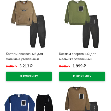
Костюм спортивный для
Костюм спортивный для
мальчика утепленный
мальчика утепленный
арт.3418 размерный ряд
арт.3417 размерный ряд
3 213
1 999
3 591
₽
3 591
₽
₽
₽
30/122-36/140 цвет бежевый
30/122-36/140 цвет хаки
В наличии
В наличии