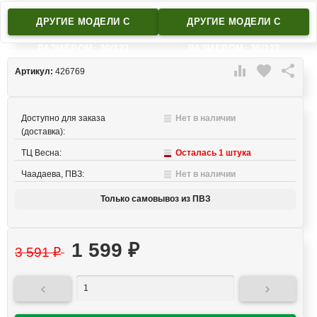
ДРУГИЕ МОДЕЛИ C
ДРУГИЕ МОДЕЛИ C
РАЗМЕРОМ: 30/122
РАЗМЕРОМ: 30/122

favorite

Артикул:
426769
Доступно для заказа
Нет в наличии
(доставка):
ТЦ Весна:
Осталась 1 штука
Чаадаева, ПВЗ:
Нет в наличии
Только самовывоз из ПВЗ
1 599
₽
3 591
₽

