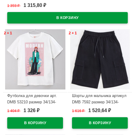
1 315,80
1 393
₽
₽
В наличии
2 + 1
2 + 1
Футболка для девочки арт.
Шорты для мальчика артикул
DMB 53210 размер 34/134-
DMB 7592 размер 34/134-
44/164 цвет пыльная роза
44/164 цвет темно-синий
1 326
1 520,64
1 404
₽
1 616
₽
₽
₽
В наличии
В наличии