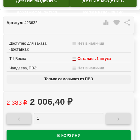
ДРУГИЕ МОДЕЛИ C
ДРУГИЕ МОДЕЛИ C
РАЗМЕРОМ: 36/140
РАЗМЕРОМ: 36/140

favorite

Артикул:
423632
Доступно для заказа
Нет в наличии
(доставка):
ТЦ Весна:
Осталась 1 штука
Чаадаева, ПВЗ:
Нет в наличии
Только самовывоз из ПВЗ
2 006,40
₽
2 383
₽

