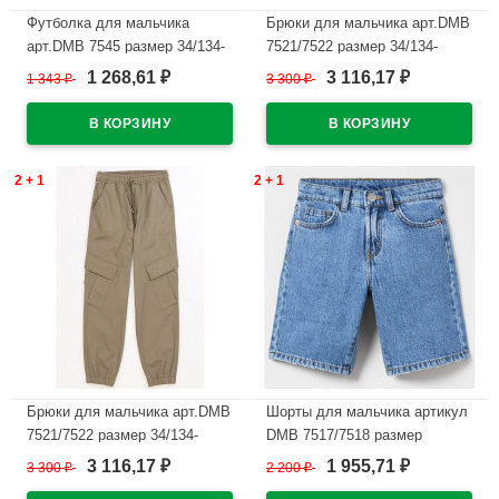
Футболка для мальчика
Брюки для мальчика арт.DMB
арт.DMB 7545 размер 34/134-
7521/7522 размер 34/134-
44/164 цвет минт
44/164 цвет черный
1 268,61
3 116,17
1 343
₽
3 300
₽
₽
₽
В наличии
В наличии
2 + 1
2 + 1
Брюки для мальчика арт.DMB
Шорты для мальчика артикул
7521/7522 размер 34/134-
DMB 7517/7518 размер
44/164 цвет хаки
34/134-44/164 цвет темно-
3 116,17
1 955,71
3 300
₽
2 200
₽
₽
₽
синий
В наличии