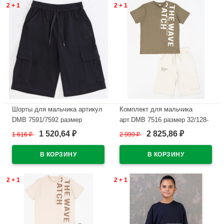
2 + 1
2 + 1
Шорты для мальчика артикул
Комплект для мальчика
DMB 7591/7592 размер
арт.DMB 7516 размер 32/128-
34/134-44/164 цвет черный
44/164 (футболка+шорты)
1 520,64
2 825,86
1 616
₽
2 999
₽
₽
₽
цвет хаки
В наличии
В наличии
2 + 1
2 + 1